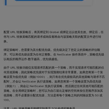
全局绑定 URL 转换策略
配置 URL 转换策略后，将其绑定到 Global 或绑定点以使其生效。绑定后，任
何与 URL 转换策略匹配的请求或响应都将由与该策略关联的配置文件进行转
换。
绑定策略时，您需要为其分配优先级。优先级决定了您定义的策略的评估顺
序。可以将优先级设置为任何正整数。在 NetScaler 操作系统中，策略优先级
以相反的顺序运作-数字越高，优先级越低。
由于 URL 转换功能仅实现请求匹配的第一个策略，而不实现请求可能匹配的任
何其他策略，因此策略优先级对于实现预期结果非常重要。如果您将第一个策
略设置为低优先级（例如 1000），则只有在优先级较高的其他策略与请求不匹
配时，才会让 NetScaler 执行该策略。如果您将第一个策略设置为高优先级
（例如 1），则会让 NetScaler 先执行该策略，然后跳过任何其他可能匹配的
策略。在全局绑定策略时，您可以为自己留出足够的空间来按任意顺序添加其
他策略，而不必重新分配优先级，方法是将每个策略之间的间隔设置为 50 或
100。
注意：URL 转换策略不能绑定到基于 TCP 的虚拟服务器。