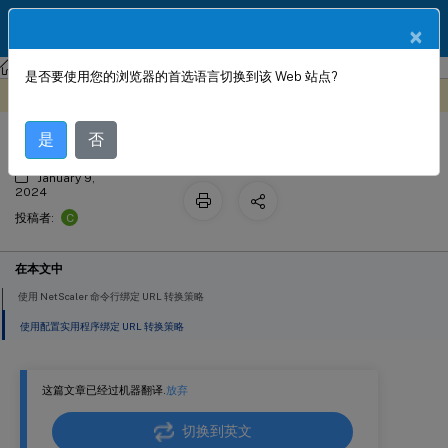
ZH
产品文档
×
NetScaler
NetScaler 14.1
AppExpert
是否要使用您的浏览器的首选语言切换到该 Web 站点?
全局绑定 URL 转换策略
此内容已经过机器动态翻译。
在此处提供反馈
是
否
January 9,
2024
C
投稿者:
在本文中
使用 NetScaler 命令行绑定 URL 转换策略
使用配置实用程序绑定 URL 转换策略
这篇文章已经过机器翻译.
放弃
切换到英文