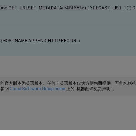
on>
.GET_URLSET_METADATA(
<URLSET>
).TYPECAST_LIST_T(‘,’).G
Q.HOSTNAME.APPEND(HTTP.REQ.URL)
档的官方版本为英语版本。任何非英语版本仅为方便您而提供，可能包括
请参阅
Cloud Software Group home
上的“机器翻译免责声明”。