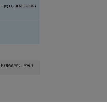
TRUE。此模式可用于对
元数据中的单独字段进行
ET(0).EQ(
<CATEGORY>
)
编码，但只能匹配第一个
字段。
加入主机和 URL 参数，
然后可以将其用作
<URL
expression>
进行匹
配。
机器翻译的内容。有关详