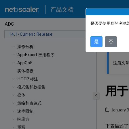
产品文档
是否要使用您的浏览器
ADC
此内容已经过
14.1 - Current Release
NetSca
是
否
操作分析
AppExpert 应用程序
这篇文章
AppQoE
实体模板
HTTP 标注
用于
模式集和数据集
变体
<
策略和表达式
January 
速率限制
响应方
下表描述了
重写