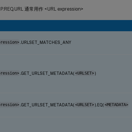
.REQ.URL 通常用作 <URL expression>
pression>
.URLSET_MATCHES_ANY
pression>
.GET_URLSET_METADATA(
<URLSET>
)
pression>
.GET_URLSET_METADATA(
<URLSET>
).EQ(
<METADATA>