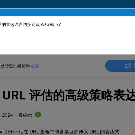
的首选语言切换到该 Web 站点?
机器动态翻译。
在此
ler
NetScaler 14.1
AppExpert
已经过机器翻译.
放弃
 URL 评估的高级策略表
C
9, 2024
投稿者:
可用于评估在 URL 集合中包含条目的传入 URL 的表达式。