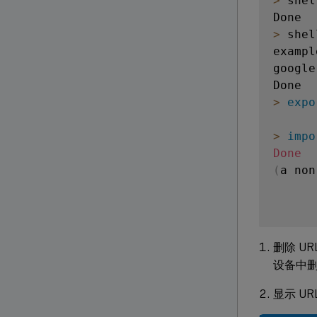
>
 shel
>
 shel
exampl
google
>
expo
>
impo
Done
(
a non
删除 UR
设备中删
显示 UR