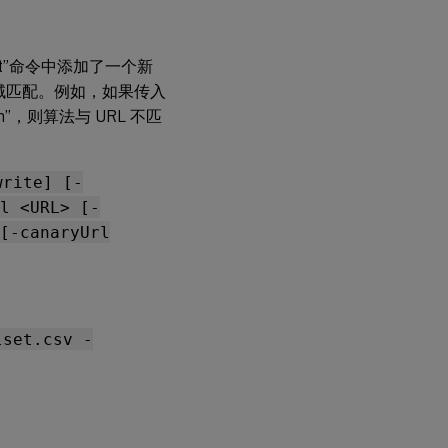
set”命令中添加了一个新
显式子域匹配。例如，如果传入
com”，则算法与 URL 不匹
write] [-
l <URL> [-
[-canaryUrl
lset.csv -