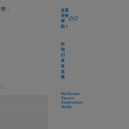
许您：
这是
使用
否有
命令
帮
行界
助？
面显
示设
置的
URL
向
我
们
显示
发
使用
送
命令
反
行界
馈
面导
入的
示：
URL
集
NetScaler
Secure
Deployment
Guide
要显
示
URL
集
通过