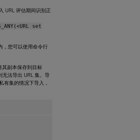
命令
行界
 URL 评估期间识别正
面更
新
URL
S_ANY(<URL set
集
使用
间隔内，您可以使用命令行
命令
行界
面删
除
表并将其副本保存到目标
URL
无法导出 URL 集。导
set
命令
私有集的情况下导入，
使用
GUI
导入
URL
集
使用