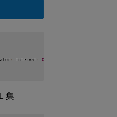
ator
:
 Interval
:
0
L 集