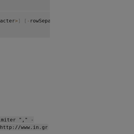
acter
>
]
[
-
rowSeparator 
<
character
>
]
[
-
url
]
<
。
imiter "," -
http://www.in.gr