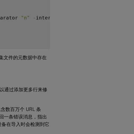
使用
命令
行界
arator 
"n"
-
interval 
10
-
privateSet 
-
canaryU
面
使用
命令
行界
面导
出
 集文件的元数据中存在
URL
集
使用
命令
以通过添加更多行来修
行界
面添
加
URL
含数百万个 URL 条
集
将返回一条错误消息，指出
设备在导入时会检测到它
使用