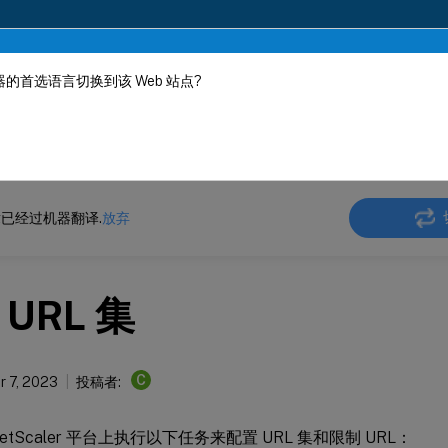
的首选语言切换到该 Web 站点?
机器动态翻译。
在此
ler
NetScaler 14.1
AppExpert
已经过机器翻译.
放弃
URL 集
C
 7, 2023
投稿者:
etScaler 平台上执行以下任务来配置 URL 集和限制 URL：