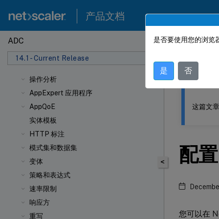
产品文档
是否要使用您的浏览器
ADC
此内容已经过
14.1 - Current Release
NetSca
是
否
操作分析
AppExpert 应用程序
这篇文章
AppQoE
实体模板
HTTP 标注
配置 
模式集和数据集
变体
<
策略和表达式
December
速率限制
响应方
您可以在 N
重写