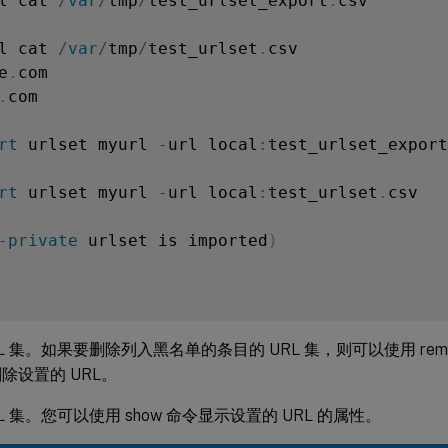
l cat 
/
var
/
tmp
/
test_urlset_export
.
csv

l cat 
/
var
/
tmp
/
test_urlset
.
csv

e
.
com

.
com

rt
 urlset myurl 
-
url local
:
test_urlset_export
rt
 urlset myurl 
-
url local
:
test_urlset
.
-
private
 urlset is imported
)
L 集。如果要删除列入黑名单的条目的 URL 集，则可以使用 remove
除设置的 URL。
L 集。您可以使用 show 命令显示设置的 URL 的属性。