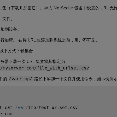
L 集（下载并加密它）。导入 NetScaler 设备中设置的 URL 允
L 文件。
添加到设备。
行加密。 在将 URL 集添加到系统之前，用户不可见。
以下方式下载集合：
务器下载一次 URL 集并将其指定为
//myserver.com/file_with_urlset.csv
 中的
/var/tmp/
路径下添加一个文件并使用命令，如示例所
l cat 
/
var
/
tmp
/
test_urlset
.
csv

e
.
com
