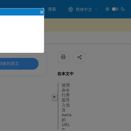
搜索
简体中文
×
处提供反馈
切换到英文
在本文中
使用
命令
行界
>
面导
入包
含
meta
的
URL
集