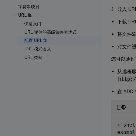
字符串映射
导入 UR
URL 集
下载 UR
快速入门
URL 评估的高级策略表达式
将文件
配置 URL 集
对文件进
URL 模式语义
URL 类别
您可以通过
从远程服
http:
在 ADC
>
 shel
exampl