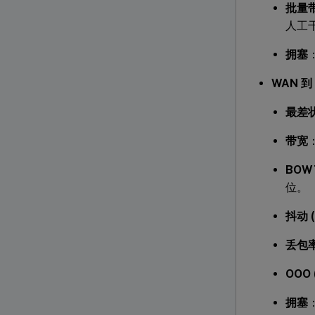
批量
人工
拥塞
WAN 到
最差
带宽
BOWT
位。
抖动 (
丢包率
OOO 
拥塞