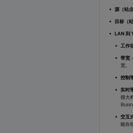
源（站点
目标（站
LAN 到
工作
带宽
宽。
控制
实时
很大程
Busi
交互
能在很