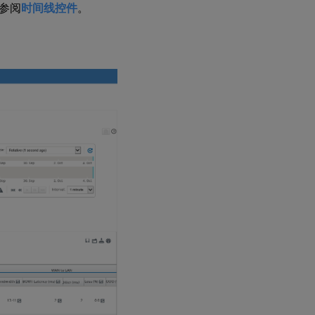
参阅
时间线控件
。