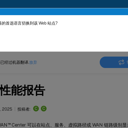
的首选语言切换到该 Web 站点?
机器动态翻译。
在此
 SD-WAN Center
Citrix SD-WAN
Center
Citrix SD-WAN Center 11.2
已经过机器翻译.
放弃
性能报告
C
C
1, 2025
投稿者:
™
-WAN
Center 可以在站点、服务、虚拟路径或 WAN 链路级