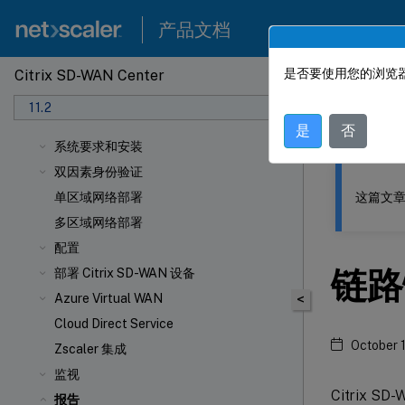
产品文档
是否要使用您的浏览器
Citrix SD-WAN Center
此内容已经过
11.2
Citrix
是
否
系统要求和安装
双因素身份验证
这篇文章
单区域网络部署
多区域网络部署
配置
链路
部署 Citrix SD-WAN 设备
Azure Virtual WAN
<
Cloud Direct Service
October 
Zscaler 集成
监视
Citrix SD
报告