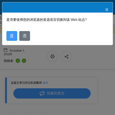
ZH
产品文档
×
Citrix SD-WAN Center
Citrix SD-WAN
Center
Citrix SD-WAN
是否要使用您的浏览器的首选语言切换到该 Web 站点?
MPLS 队列报告
Center 11.3
此内容已经过机器动态翻译。
在此处提供反馈
是
否
October 1,
2025
C
C
投稿者:
这篇文章已经过机器翻译.
放弃
切换到英文
MPLS 队列报告