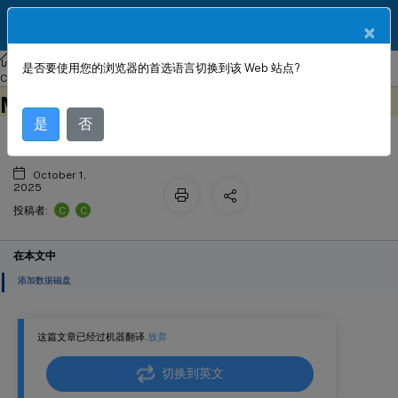
ZH
产品文档
×
Citrix SD-WAN Center
Citrix SD-WAN
Center
Citrix SD-WAN
是否要使用您的浏览器的首选语言切换到该 Web 站点?
™
Citrix SD-WAN
Center 在 Azure
Center 11.3
此内容已经过机器动态翻译。
在此处提供反馈
Marketplace 上使用解决方案模板
是
否
October 1,
2025
C
C
投稿者:
在本文中
添加数据磁盘
这篇文章已经过机器翻译.
放弃
切换到英文