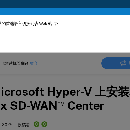
的首选语言切换到该 Web 站点?
机器动态翻译。
在此
 SD-WAN Center
Citrix SD-WAN
Center
Citrix SD-WAN Center 11.3
已经过机器翻译.
放弃
icrosoft Hyper-V 上
™
rix SD-WAN
Center
C
C
1, 2025
投稿者: