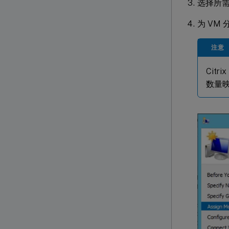
选择所需
为 VM 
注意
Citr
数量