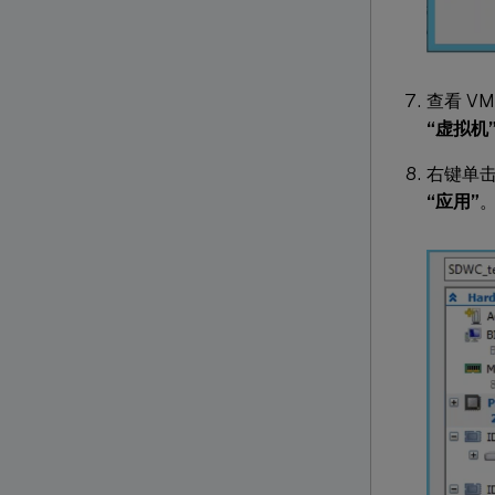
查看 V
“虚拟机
右键单击 
“应用”