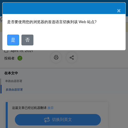
ZH
产品文档
×
Citrix SD-WAN 平台
部署模式
是否要使用您的浏览器的首选语言切换到该 Web 站点?
部署拓扑
此内容已经过机器动态翻译。
在此处提供反馈
是
否
April 15, 2021
C
投稿者:
在本文中
单路由器部署
多路由器部署
这篇文章已经过机器翻译.
放弃
切换到英文