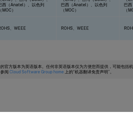
巴西（Anatel）、以色列
巴西（Anatel）、以色列
巴西
（MOC）
（MOC）
（M
ROHS、WEEE
ROHS、WEEE
RO
档的官方版本为英语版本。任何非英语版本仅为方便您而提供，可能包括
请参阅
Cloud Software Group home
上的“机器翻译免责声明”。