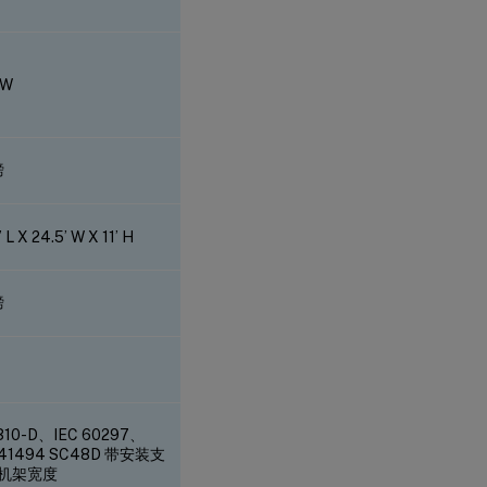
 W
磅
 L X 24.5’ W X 11’ H
磅
 310-D、IEC 60297、
 41494 SC48D 带安装支
机架宽度