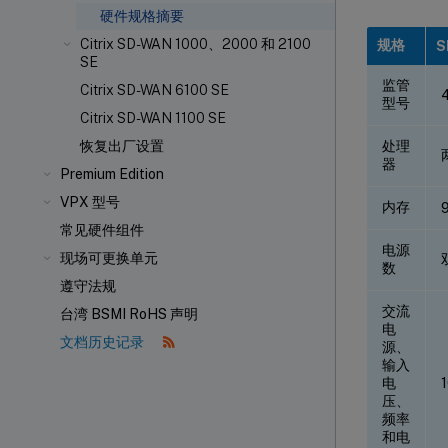
硬件规格摘要
Citrix SD-WAN 1000、2000 和 2100
规格
S
SE
监管
Citrix SD-WAN 6100 SE
型号
Citrix SD-WAN 1100 SE
处理
恢复出厂设置
器
Premium Edition
VPX 型号
内存
常见硬件组件
电源
现场可更换单元
数
遵守法规
交流
台湾 BSMI RoHS 声明
电
文档历史记录
源、
输入
电
压、
频率
和电