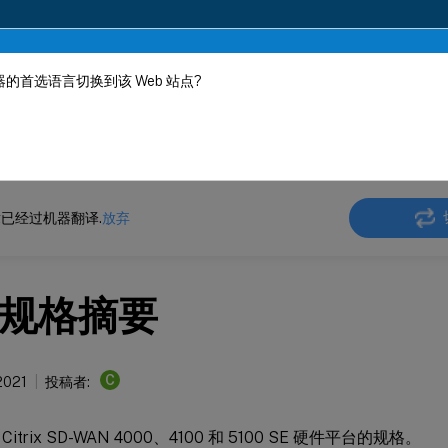
的首选语言切换到该 Web 站点?
机器动态翻译。
在此
 SD-WAN 平台
已经过机器翻译.
放弃
规格摘要
C
 2021
投稿者:
itrix SD-WAN 4000、4100 和 5100 SE 硬件平台的规格。