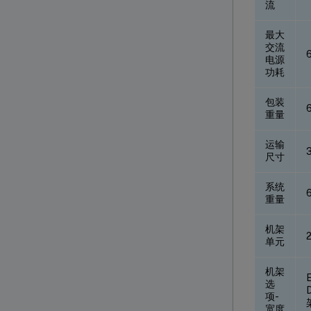
流
最大
交流
电源
功耗
包装
重量
运输
3
尺寸
系统
重量
机架
单元
机架
选
项-
宽度