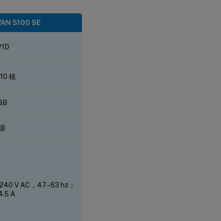
AN 5100 SE
P1D
10 核
GB
源
-240 V AC，47–63 hz；
4.5 A