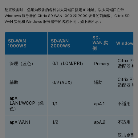
配置设备时，必须为设备的各种以太网端口指定 IP 地址。以太网端口在带
Windows 服务器的 Citrix SD-WAN 1000 和 2000 设备的前面板、Citrix SD-
WAN 实例和 Windows 服务器中的名称不同，如下表所示：
SD-
SD-WAN
SD-WAN
WAN 实
Windows 
1000WS
2000WS
例
Citrix P
管理（蓝色）
0/1（LOM/PRI）
Primary
适配器 #0: 
Citrix P
辅助
辅助
0/2 (AUX)
适配器 #1: 
apA
LAN1/WCCP（绿
不适用
1/1
apA.1
色）
不适用
apA WAN1
1/2
apA.2
双击桌面