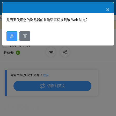
ZH
产品文档
×
Citrix SD-WAN 平台
是否要使用您的浏览器的首选语言切换到该 Web 站点?
以太网端口名
此内容已经过机器动态翻译。
在此处提供反馈
是
否
April 15, 2021
C
投稿者:
这篇文章已经过机器翻译.
放弃
切换到英文
以太网端口名