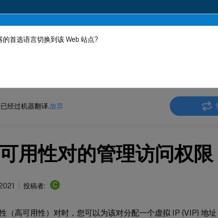
的首选语言切换到该 Web 站点?
机器动态翻译。
在此
 SD-WAN WANOP
Citrix SD-WAN 万诺普 11.1
已经过机器翻译.
放弃
可用性对的管理访问权限
C
 2021
投稿者:
性（高可用性）对时，您可以为该对分配一个虚拟 IP (VIP) 