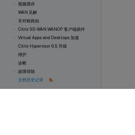
视频缓存
WAN 见解
非对称路由
Citrix SD-WAN WANOP 客户端插件
Virtual Apps and Desktops 加速
Citrix Hypervisor 6.5 升级
维护
诊断
故障排除
文档历史记录