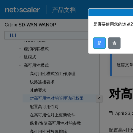
初始配置
产品文档
部署模式
自定义以太网端口
是否要使用您的浏览器
Citrix SD-WAN WANOP
此内容已经过
内联模式
11.1
Citrix
WCCP 模式
是
否
虚拟内联模式
组模式
这篇文章
高可用性模式
高可用性模式的工作原理
线路连接要求
对高
其他要求
<
对高可用性对的管理访问权限
配置高可用性对
April 23,
在高可用性对上更新软件
保养/恢复高可用性对的参数
配置高可用
高可用性对故障排除