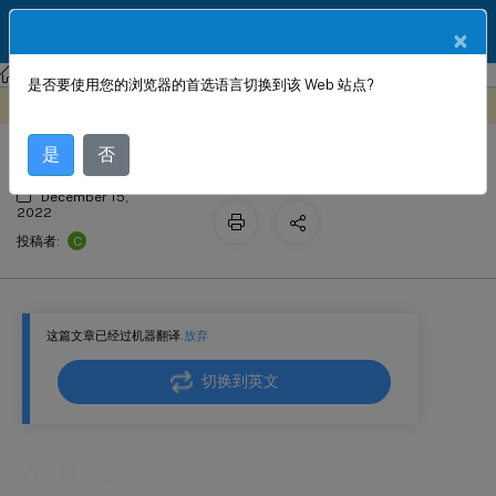
ZH
产品文档
×
Citrix SD-WAN WANOP
Citrix SD-WAN 万诺普 11.2
是否要使用您的浏览器的首选语言切换到该 Web 站点?
WAN 见解
此内容已经过机器动态翻译。
在此处提供反馈
是
否
December 15,
2022
C
投稿者:
这篇文章已经过机器翻译.
放弃
切换到英文
WAN 见解