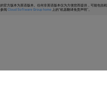
档的官方版本为英语版本。任何非英语版本仅为方便您而提供，可能包括
请参阅
Cloud Software Group home
上的“机器翻译免责声明”。
站点反馈
|