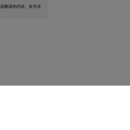
机器翻译的内容。有关详
您的隐私选择
|
隐私和法律条款
|
Cookie 首选项
|
docs.cloud.com
© 1999-
2026
Cloud Software Group, Inc. All rights reserved.