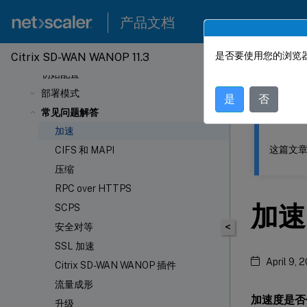
关于 Citrix SD-WAN WANOP
产品文档
开始使用 Citrix SD-WAN WANOP
SD-WAN WANOP 升级过程
是否要使用您的浏览器
Citrix SD-WAN WANOP 11.3
此内容已经过
初始配置
Citrix
部署模式
是
否
常见问题解答
加速
这篇文章
CIFS 和 MAPI
压缩
RPC over HTTPS
加速
SCPS
<
安全对等
SSL 加速
April 9, 
Citrix SD-WAN WANOP 插件
流量成形
加速度是否
升级