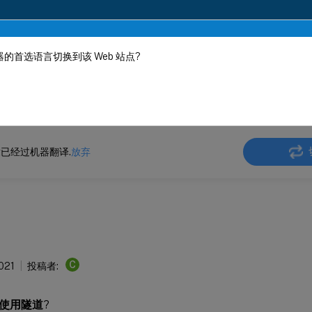
的首选语言切换到该 Web 站点?
机器动态翻译。
在此
 SD-WAN WANOP
Citrix SD-WAN WANOP 11.3
已经过机器翻译.
放弃
C
2021
投稿者:
使用隧道
?