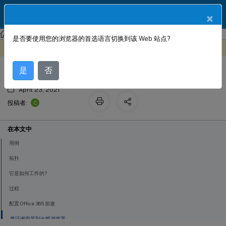
ZH
产品文档
×
Citrix SD-WAN WANOP
Citrix SD-WAN WANOP 11.3
是否要使用您的浏览器的首选语言切换到该 Web 站点?
Office 365 加速
此内容已经过机器动态翻译。
在此处提供反馈
是
否
April 23, 2021
C
投稿者:
在本文中
用例
拓扑
它是如何工作的?
过程
配置 Office 365 加速
将证书安装到火狐浏览器