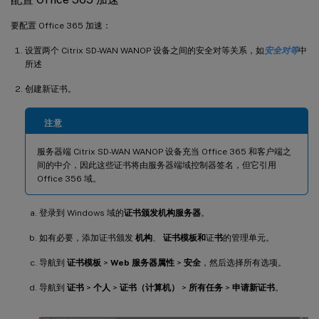
要配置 Office 365 加速：
设置两个 Citrix SD-WAN WANOP 设备之间的安全对等关系，如
安全对等
中
所述
创建新证书。
注意
服务器端 Citrix SD-WAN WANOP 设备充当 Office 365 和客户端之
间的中介，因此这些证书将由服务器端域控制器签名，但它引用
Office 356 域。
登录到 Windows 域的
证书颁发机构服务器
。
如有必要，添加证书颁发
机构
、
证书模板和
证
书
的管理单元。
导航到
证书模板
>
Web 服务器属性
>
安全
，然后选择所有选项。
导航到
证书
>
个人
>
证书（计算机）
>
所有任务
>
申请新证书
。