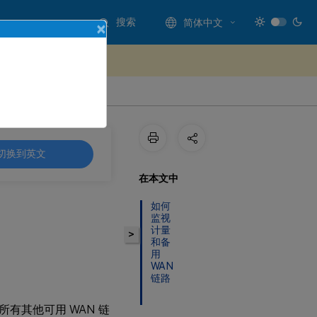
搜索
简体中文
×
处提供反馈
切换到英文
在本文中
如何
监视
计量
>
和备
用
WAN
链路
所有其他可用 WAN 链