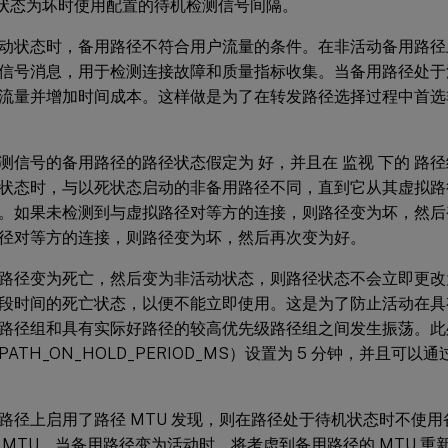
路径状态为坏时使用配置的待机检测信号间隔。
动状态时，备用路径不符合用户流量的条件。在非活动备用路径
信号消息，用于检测连接故障和质量指标收集。当备用路径处于
流量并增加时间成本。这样做是为了在转发路径选择过程中首选
测信号的备用路径的路径状态假定为 好，并且在 监视 下的 路径
状态时，与以死状态启动的非备用路径不同，直到它从其虚拟路
。如果未检测到与虚拟路径对等方的连接，则路径变为坏，然后
径对等方的连接，则路径变为坏，然后再次变为好。
路径变为死亡，然后变为非活动状态，则路径状态不会立即更改
段时间的死亡状态，以便不能立即使用。这是为了防止活动在具
路径组和具有实际好路径的较高优先级路径组之间发生振荡。此
PATH_ON_HOLD_PERIOD_MS）设置为 5 分钟，并且可以通过 t2
路径上启用了路径 MTU 发现，则在路径处于待机状态时不使用备
 MTU。当备用路径变为活动时，将考虑到备用路径的 MTU 重