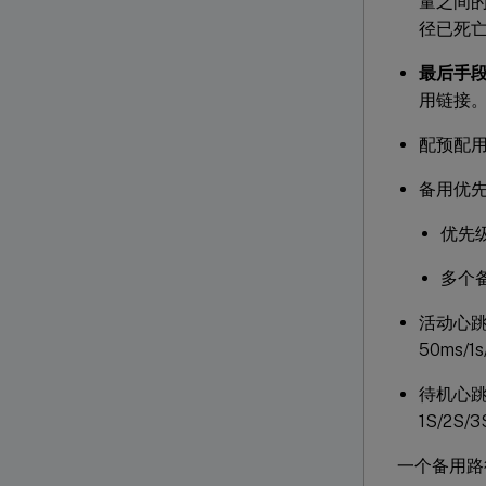
量之间的差
径已死
最后手
用链接
配预配
备用优
优先
多个
活动心跳
50ms/1s
待机心跳
1S/2S/3
一个备用路径