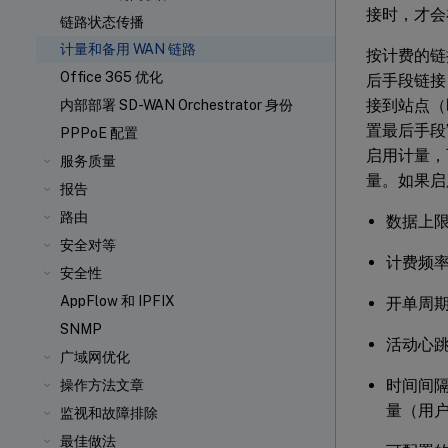
接时，才会在
链路状态传播
计量和备用 WAN 链路
按计费的链
Office 365 优化
后手段链接
接到站点（即
内部部署 SD-WAN Orchestrator 身份
置最后手段
PPPoE 配置
启用计量，可
服务质量
量。如果启
报告
路由
数据上
安全对等
计费频率
安全性
AppFlow 和 IPFIX
开单周
SNMP
活动心
广域网优化
时间间
操作方法文章
量（用户
监视和故障排除
最佳做法