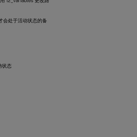
t2_variables 更改路
才会处于活动状态的备
动状态