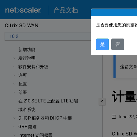
产品文档
是否要使用您的浏览器
Citrix SD-WAN
此内容已经过
10.2
Citrix
是
否
新增功能
发行说明
这篇文章
软件安装和升级
许可
配置
计量
部署
在 210 SE LTE 上配置 LTE 功能
<
域名系统
June 22,
DHCP 服务器和 DHCP 中继
GRE 隧道
Citrix
Internet 访问权限