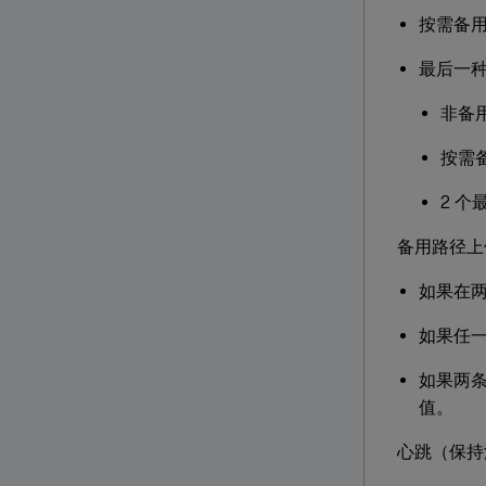
按需备用
最后一
非备
按需
2 
备用路径上
如果在
如果任
如果两
值。
心跳（保持