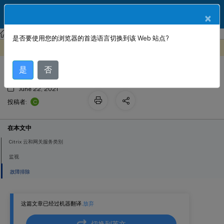
ZH
产品文档
×
Citrix SD-WAN
Citrix SD-WAN 11.2
是否要使用您的浏览器的首选语言切换到该 Web 站点?
Citrix 云和网关服务优化
此内容已经过机器动态翻译。
在此处提供反馈
是
否
June 22, 2021
C
投稿者:
在本文中
Citrix 云和网关服务类别
监视
故障排除
这篇文章已经过机器翻译.
放弃