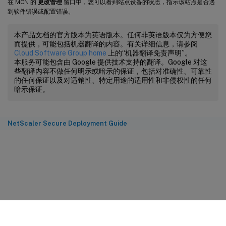
在 MCN 的
更改管理
窗口中，您可以看到站点设备的状态，指示该站点是否遇
到软件错误或配置错误。
本产品文档的官方版本为英语版本。任何非英语版本仅为方便您
而提供，可能包括机器翻译的内容。有关详细信息，请参阅
Cloud Software Group home
上的“机器翻译免责声明”。
本服务可能包含由 Google 提供技术支持的翻译。Google 对这
些翻译内容不做任何明示或暗示的保证，包括对准确性、可靠性
的任何保证以及对适销性、特定用途的适用性和非侵权性的任何
暗示保证。
NetScaler Secure Deployment Guide