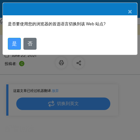
ZH
产品文档
×
Citrix SD-WAN
Citrix SD-WAN 11.2
是否要使用您的浏览器的首选语言切换到该 Web 站点?
配置回滚
此内容已经过机器动态翻译。
在此处提供反馈
是
否
June 22, 2021
C
投稿者:
这篇文章已经过机器翻译.
放弃
切换到英文
配置回滚