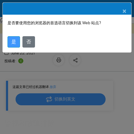
ZH
产品文档
×
Citrix SD-WAN
Citrix SD-WAN 11.2
是否要使用您的浏览器的首选语言切换到该 Web 站点?
监视和故障排除
此内容已经过机器动态翻译。
在此处提供反馈
是
否
June 22, 2021
C
投稿者:
这篇文章已经过机器翻译.
放弃
切换到英文
监视和故障排除