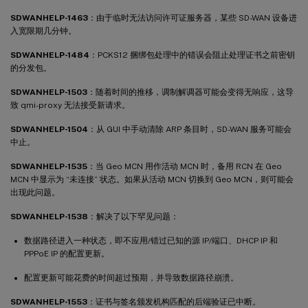
SDWANHELP-1463
：由于临时无法访问许可证服务器，某些 SD-WAN 设备进
入宽限期几分钟。
SDWANHELP-1484
：PCKS12 捆绑包处理中的错误会阻止处理证书之前密钥
的分发包。
SDWANHELP-1503
：随着时间的推移，调制解调器可能会变得无响应，这导
致 qmi-proxy 无法接受新请求。
SDWANHELP-1504
：从 GUI 中手动清除 ARP 条目时，SD-WAN 服务可能会
中止。
SDWANHELP-1535
：当 Geo MCN 用作活动 MCN 时，备用 RCN 在 Geo
MCN 中显示为 “未连接” 状态。如果从活动 MCN 切换到 Geo MCN，则可能会
出现此问题。
SDWANHELP-1538
：解决了以下罕见问题：
数据路径进入一种状态，即不应用/错过已知的源 IP/端口、DHCP IP 和
PPPoE IP 的配置更新。
配置更新可能花费的时间超过预期，并导致数据路径崩溃。
SDWANHELP-1553
：证书与签名颁发机构匹配的后端验证已中断。