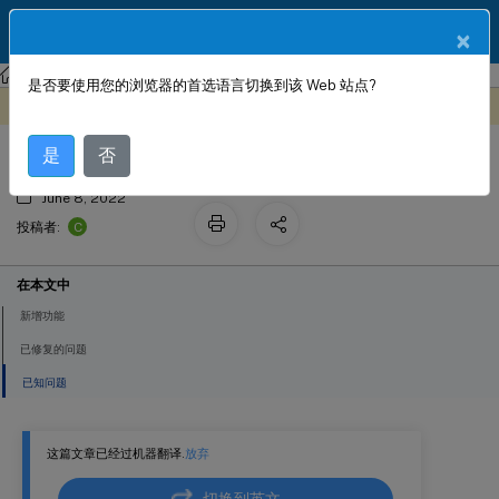
ZH
产品文档
×
Citrix SD-WAN
Citrix SD-WAN 11.2
是否要使用您的浏览器的首选语言切换到该 Web 站点?
发行说明
此内容已经过机器动态翻译。
在此处提供反馈
是
否
June 8, 2022
C
投稿者:
在本文中
新增功能
已修复的问题
已知问题
这篇文章已经过机器翻译.
放弃