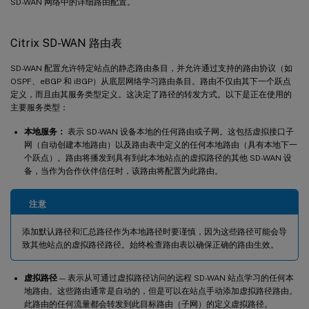
SD-WAN 网络中的详细路由配置。
Citrix SD-WAN 路由表
SD-WAN 配置允许特定站点的静态路由条目，并允许通过支持的路由协议（如
OSPF、eBGP 和 iBGP）从底层网络学习路由条目。路由不仅由其下一个跃点
定义，而且由其服务类型定义。这决定了路径的转发方式。以下是正在使用的
主要服务类型：
本地服务：
表示 SD-WAN 设备本地的任何路由或子网。这包括虚拟接口子
网（自动创建本地路由）以及路由表中定义的任何本地路由（具有本地下一
个跃点）。路由将播发到具有到此本地站点的虚拟路径的其他 SD-WAN 设
备，当作为合作伙伴信任时，该路由将配置为此路由。
注意
添加默认路径和汇总路径作为本地路径时要谨慎，因为这些路径可能会导
致其他站点的虚拟路径路径。始终检查路由表以确保正确的路由生效。
虚拟路径
— 表示从可通过虚拟路径访问的远程 SD-WAN 站点学习的任何本
地路由。这些路由通常是自动的，但是可以在站点手动添加虚拟路径路由。
此路由的任何流量都会转发到此目标路由（子网）的定义虚拟路径。