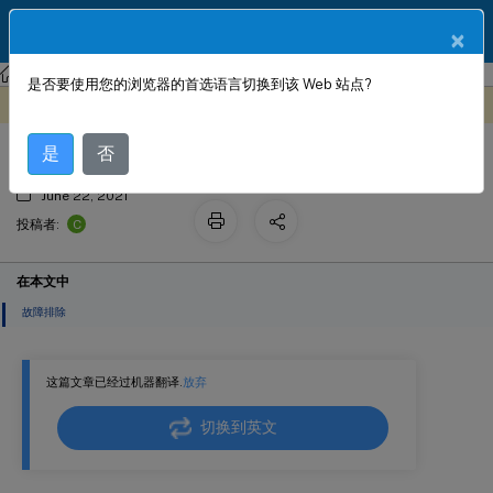
ZH
产品文档
×
Citrix SD-WAN
Citrix SD-WAN 11.2
是否要使用您的浏览器的首选语言切换到该 Web 站点?
路线汇总
此内容已经过机器动态翻译。
在此处提供反馈
是
否
June 22, 2021
C
投稿者:
在本文中
故障排除
这篇文章已经过机器翻译.
放弃
切换到英文