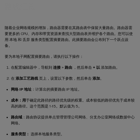
路线汇总
随着企业网络规模的增加，路由器需要在其路由表中保留大量路由。路由器需
要更多的 CPU、内存和带宽资源来查找大型路由表并维护各个路由。您可以使
用 本地 和 丢弃 服务类型配置摘要路由。此摘要路由会公布到下一个跃点设
备。
要为本地子网配置摘要路由，请执行以下操作：
在配置编辑器中，导航到
连接
>
路由
，然后单击
+ 以
添加路由。
在
添加工艺路线
页上，设置以下参数，然后单击
添加
。
网络 IP 地址
：计算出的摘要路由 IP 地址。
成本：用
于确定此路径的路径优先级的权重。成本较低的路径优先于成本较
高的路径。这个范围是 1-15。默认值为 5。
路由域
：路由协议提供单点管理管理公司网络、分支办公室网络或数据中心
网络。
服务类型：
选择本地服务类型。