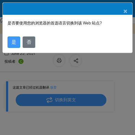
ZH
产品文档
×
Citrix SD-WAN
Citrix SD-WAN 11.2
是否要使用您的浏览器的首选语言切换到该 Web 站点?
广域网优化
此内容已经过机器动态翻译。
在此处提供反馈
是
否
June 22, 2021
C
投稿者:
这篇文章已经过机器翻译.
放弃
切换到英文
广域网优化