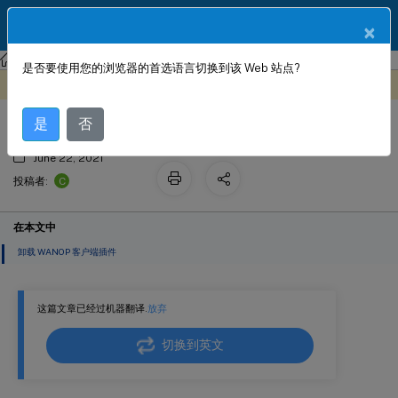
ZH
产品文档
×
Citrix SD-WAN
Citrix SD-WAN 11.2
是否要使用您的浏览器的首选语言切换到该 Web 站点?
更新 WANOP 插件
此内容已经过机器动态翻译。
在此处提供反馈
是
否
June 22, 2021
C
投稿者:
在本文中
卸载 WANOP 客户端插件
这篇文章已经过机器翻译.
放弃
切换到英文