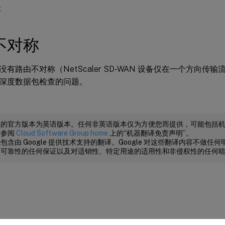
本
不对称
有路由不对称（NetScaler SD-WAN 设备仅在一个方向传
深度数据包检查的问题。
档的官方版本为英语版本。任何非英语版本仅为方便您而提供，可能包括
请参阅
Cloud Software Group home
上的“机器翻译免责声明”。
包含由 Google 提供技术支持的翻译。Google 对这些翻译内容不做
、可靠性的任何保证以及对适销性、特定用途的适用性和非侵权性的任何