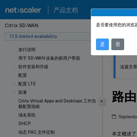
产品文档
是否要使用您的浏览器
Citrix SD-WAN
此内容已经过
11.5 limited availability
Citrix
是
否
发行说明
用于 SD-WAN 设备的新用户界面
这篇文章
软件安装和升级
配置
配置 LTE
路由
部署
Citrix Virtual Apps and Desktops 工作负
<
载配置指南
域名系统
Septembe
DHCP
动态 PAC 文件定制
本文概述了 