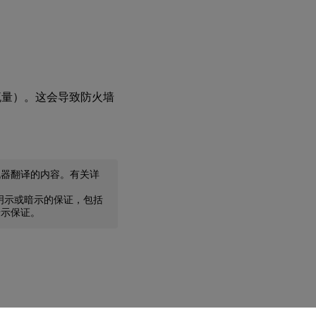
输流量）。这会导致防火墙
机器翻译的内容。有关详
任何明示或暗示的保证，包括
暗示保证。