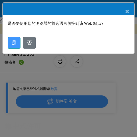
ZH
产品文档
×
Citrix SD-WAN
Citrix SD-WAN 11
是否要使用您的浏览器的首选语言切换到该 Web 站点?
集中式许可
此内容已经过机器动态翻译。
在此处提供反馈
是
否
June 22, 2021
C
投稿者:
这篇文章已经过机器翻译.
放弃
切换到英文
集中式许可