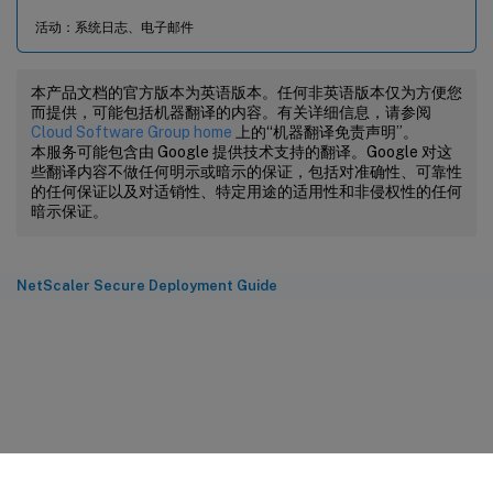
活动：系统日志、电子邮件
本产品文档的官方版本为英语版本。任何非英语版本仅为方便您
而提供，可能包括机器翻译的内容。有关详细信息，请参阅
Cloud Software Group home
上的“机器翻译免责声明”。
本服务可能包含由 Google 提供技术支持的翻译。Google 对这
些翻译内容不做任何明示或暗示的保证，包括对准确性、可靠性
的任何保证以及对适销性、特定用途的适用性和非侵权性的任何
暗示保证。
NetScaler Secure Deployment Guide