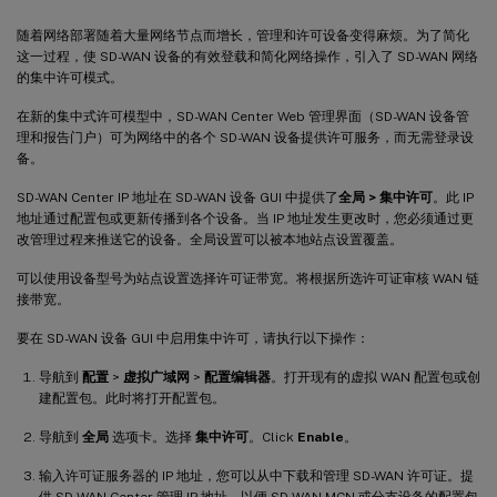
随着网络部署随着大量网络节点而增长，管理和许可设备变得麻烦。为了简化
这一过程，使 SD-WAN 设备的有效登载和简化网络操作，引入了 SD-WAN 网络
的集中许可模式。
在新的集中式许可模型中，SD-WAN Center Web 管理界面（SD-WAN 设备管
理和报告门户）可为网络中的各个 SD-WAN 设备提供许可服务，而无需登录设
备。
SD-WAN Center IP 地址在 SD-WAN 设备 GUI 中提供了
全局 > 集中许可
。此 IP
地址通过配置包或更新传播到各个设备。当 IP 地址发生更改时，您必须通过更
改管理过程来推送它的设备。全局设置可以被本地站点设置覆盖。
可以使用设备型号为站点设置选择许可证带宽。将根据所选许可证审核 WAN 链
接带宽。
要在 SD-WAN 设备 GUI 中启用集中许可，请执行以下操作：
导航到
配置
>
虚拟广域网
>
配置编辑器
。打开现有的虚拟 WAN 配置包或创
建配置包。此时将打开配置包。
导航到
全局
选项卡。选择
集中许可
。Click
Enable
。
输入许可证服务器的 IP 地址，您可以从中下载和管理 SD-WAN 许可证。提
供 SD-WAN Center 管理 IP 地址，以便 SD-WAN MCN 或分支设备的配置包