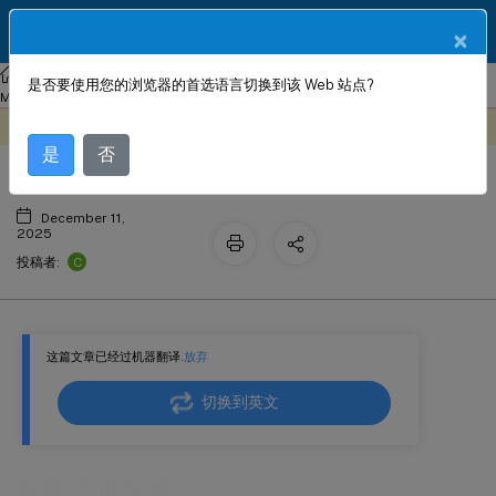
ZH
产品文档
×
NetScaler
Console 本地部署
NetScaler Application Delivery
是否要使用您的浏览器的首选语言切换到该 Web 站点?
配置企业策略
Management 13.1
此内容已经过机器动态翻译。
在此处提供反馈
是
否
December 11,
2025
C
投稿者:
这篇文章已经过机器翻译.
放弃
切换到英文
配置企业策略