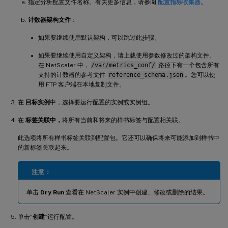
指定分析配置文件名称。有关更多信息，请参阅
配置指标收集器
。
计数器架构文件
：
如果要继续使用默认架构，可以跳过此步骤。
如果要继续使用自定义架构，请上载使用参数修改过的架构文件。
在 NetScaler 中，
/var/metrics_conf/
路径下有一个包含所有
支持的计数器的参考文件
reference_schema.json
。您可以使
用 FTP 客户端在本地复制文件。
在
目标实例
中，选择要运行配置的实例或实例组。
在
标签关联中，
将所有当前和将来的样书标签与配置相关联。
此选项将所有样书标签关联到配置包。它还可以确保将来可能添加到样书中
的新标签关联起来。
注意：
单击
Dry Run
查看在 NetScaler 实例中创建、修改或删除的结果。
单击“
创建
”运行配置。