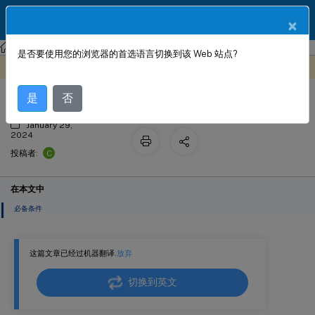
ZH
产品文档
×
NetScaler Console 服务
StyleBook 配置
是否要使用您的浏览器的首选语言切换到该 Web 站点?
Prometheus 分析样书
此内容已经过机器动态翻译。
在此处提供反馈
是
否
January 29,
2024
C
投稿者:
在本文中
必备条件
这篇文章已经过机器翻译.
放弃
切换到英文