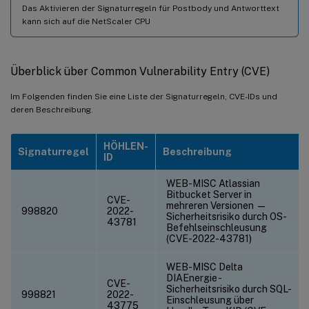
Das Aktivieren der Signaturregeln für Postbody und Antworttext
kann sich auf die NetScaler CPU
Überblick über Common Vulnerability Entry (CVE)
Im Folgenden finden Sie eine Liste der Signaturregeln, CVE-IDs und
deren Beschreibung.
HÖHLEN-
Signaturregel
Beschreibung
ID
WEB-MISC Atlassian
Bitbucket Server in
CVE-
mehreren Versionen —
998820
2022-
Sicherheitsrisiko durch OS-
43781
Befehlseinschleusung
(CVE-2022-43781)
WEB-MISC Delta
DIAEnergie -
CVE-
Sicherheitsrisiko durch SQL-
998821
2022-
Einschleusung über
43775