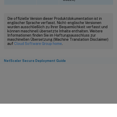
Die offizielle Version dieser Produktdokumentation ist in
englischer Sprache verfasst. Nicht-englische Versionen
wurden ausschließlich zu Ihrer Bequemlichkeit verfasst und
können maschinell übersetzte Inhalte enthalten. Weitere
Informationen finden Sie im Haftungsausschluss zur
maschinellen Übersetzung (Machine Translation Disclaimer)
auf
Cloud Software Group home
.
NetScaler Secure Deployment Guide