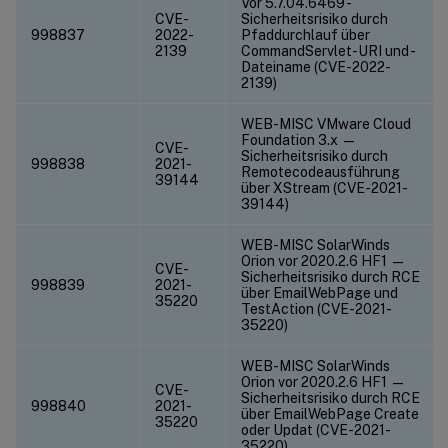
Vor 5.7.04.6469 -
CVE-
Sicherheitsrisiko durch
998837
2022-
Pfaddurchlauf über
2139
CommandServlet-URI und -
Dateiname (CVE-2022-
2139)
WEB-MISC VMware Cloud
Foundation 3.x —
CVE-
Sicherheitsrisiko durch
998838
2021-
Remotecodeausführung
39144
über XStream (CVE-2021-
39144)
WEB-MISC SolarWinds
Orion vor 2020.2.6 HF1 —
CVE-
Sicherheitsrisiko durch RCE
998839
2021-
über EmailWebPage und
35220
TestAction (CVE-2021-
35220)
WEB-MISC SolarWinds
Orion vor 2020.2.6 HF1 —
CVE-
Sicherheitsrisiko durch RCE
998840
2021-
über EmailWebPage Create
35220
oder Updat (CVE-2021-
35220)