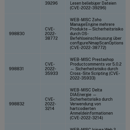
39296
Lesen beliebiger Dateien
(CVE-2022-39296)
WEB-MISC Zoho
ManageEngine mehrere
CVE-
Produkte — Sicherheitsrisiko
998830
2022-
durch OS-
38772
Befehlseinschleusung über
configureNmapScanOptions
(CVE-2022-38772)
WEB-MISC Prestashop
CVE-
Productcomments vor 5.0.2
998831
2022-
— Sicherheitsrisiko durch
35933
Cross-Site Scripting (CVE-
2022-35933)
WEB-MISC Delta
DIAEnergie —
CVE-
Sicherheitsrisiko durch
998832
2022-
Verwendung von
3214
hartcodierten
Anmeldeinformationen
(CVE-2022-3214)
WEB-MISC Icinga Web 2 —