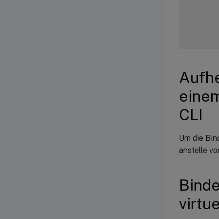
      
      
      
Aufhe
      
einem
      
CLI
1
)
 Ser
 Done

Um die Bin
anstelle v
Binde
virtu