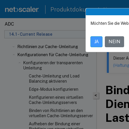
Produktdokumentation
Möchten Sie die Web
ADC
Dieser Inhalt
14.1 - Current Release
NetSca
JA
NEIN
Richtlinien zur Cache-Umleitung
Konfigurationen für Cache-Umleitung
Dieser A
Konfigurieren der transparenten
(Haftun
Umleitung
Cache-Umleitung und Load
Balancing aktivieren
Bind
Edge-Modus konfigurieren
<
Konfigurieren eines virtuellen
Dien
Cache-Umleitungsservers
Binden von Richtlinien an den
Las
virtuellen Cache-Umleitungsserver
Aufheben der Bindung einer