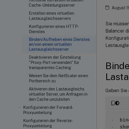
Richtlinie von einem virtuellen
Cache-Umleitungsserver
August 1
Erstellen eines virtuellen
Lastausgleichsservers
Sie müssen
Konfigurieren eines HTTP-
Balancer di
Dienstes
Konfigurati
Binden/Aufheben eines Dienstes
an/von einem virtuellen
Lastausgle
Lastausgleichsserver
Deaktivieren der Einstellung
"Proxy-Port verwenden" für
Binde
transparentes Caching
Lasta
Weisen Sie dem NetScaler einen
Portbereich zu
Aktivieren des Lastausgleichs
Geben Sie 
virtueller Server, um Anfragen in
den Cache umzuleiten
Konfigurieren der Forward-
Proxyumleitung
-
  bin
Konfigurieren der Reverse-
Proxyumleitung
-
  sho