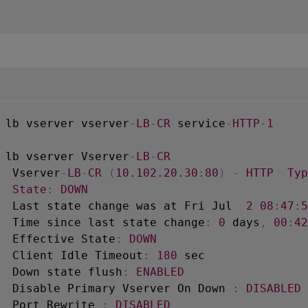
 lb vserver vserver
-
LB
-
CR
 service
-
HTTP
-
1
 lb vserver Vserver
-
LB
-
CR
  Vserver
-
LB
-
CR
(
10.102
.20
.30
:
80
)
-
HTTP
Typ
State
:
DOWN
  Last state change was at Fri Jul  
2
08
:
47
:
5
  Time since last state change
:
0
 days
,
00
:
42
  Effective State
:
DOWN
  Client Idle Timeout
:
180
 sec

  Down state flush
:
ENABLED
  Disable Primary Vserver On Down 
:
DISABLED
  Port Rewrite 
:
DISABLED