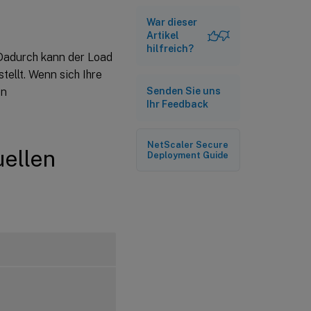
Lastausgleichsserver
War dieser
mit der CLI
Artikel
Binden/Entbinden
hilfreich?
 Dadurch kann der Load
eines Dienstes von
einem virtuellen
tellt. Wenn sich Ihre
Lastausgleichsserver
en
Senden Sie uns
mit der GUI
Ihr Feedback
NetScaler Secure
uellen
Deployment Guide