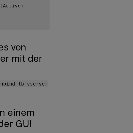
(
Active
)
es von
er mit der
DOWN
Weight
:
1
unbind lb vserver
on einem
 der GUI