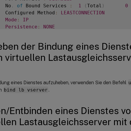
  No
.
of
 Bound Services 
:
1
(
Total
)
0
  Configured Method
:
LEASTCONNECTION
Mode
:
IP
Persistence
:
NONE
  Vserver 
IP
 and Port insertion
:
OFF
Push
:
DISABLED
  Push VServer
:
ben der Bindung eines Dienst
  Push Multi Clients
:
NO
 virtuellen Lastausgleichsserv
  Push Label Rule
:
 none

vice
-
HTTP
-
1
(
10.102
.29
.40
:
80
)
-
HTTP
State
:
dung eines Dienstes aufzuheben, verwenden Sie den Befehl
on
bind lb vserver
.
n/Entbinden eines Dienstes v
ellen Lastausgleichsserver mit