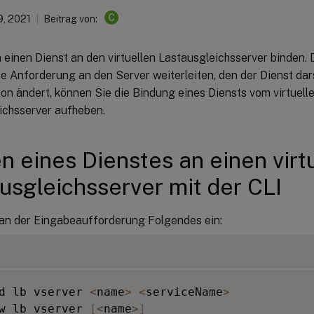
C
9, 2021
Beitrag von:
 einen Dienst an den virtuellen Lastausgleichsserver binden.
e Anforderung an den Server weiterleiten, den der Dienst dars
on ändert, können Sie die Bindung eines Diensts vom virtuell
ichsserver aufheben.
n eines Dienstes an einen virt
usgleichsserver mit der CLI
an der Eingabeaufforderung Folgendes ein:
d lb vserver 
<
name
>
<
serviceName
>
w lb vserver 
[
<
name
>
]