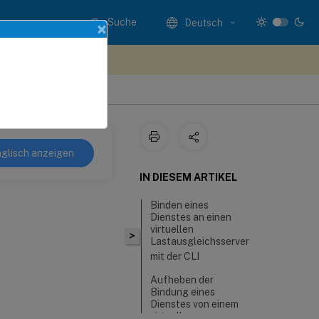
Suche
Deutsch
×
n Sie hier Feedback
glisch anzeigen
IN DIESEM ARTIKEL
Binden eines
Dienstes an einen
virtuellen
>
Lastausgleichsserver
mit der CLI
Aufheben der
Bindung eines
Dienstes von einem
virtuellen