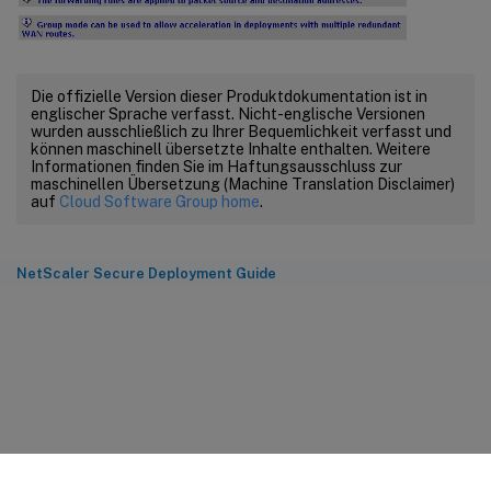
Die offizielle Version dieser Produktdokumentation ist in
englischer Sprache verfasst. Nicht-englische Versionen
wurden ausschließlich zu Ihrer Bequemlichkeit verfasst und
können maschinell übersetzte Inhalte enthalten. Weitere
Informationen finden Sie im Haftungsausschluss zur
maschinellen Übersetzung (Machine Translation Disclaimer)
auf
Cloud Software Group home
.
NetScaler Secure Deployment Guide