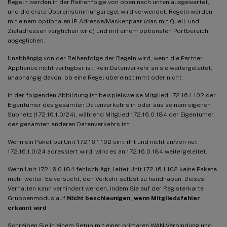
Regeln werden in der Reihenfolge von oben nach unten ausgewertet,
und die erste Übereinstimmungsregel wird verwendet. Regeln werden
mit einem optionalen IP-Adresse/Maskenpaar (das mit Quell- und
Zieladressen verglichen wird) und mit einem optionalen Portbereich
abgeglichen.
Unabhängig von der Reihenfolge der Regeln wird, wenn die Partner-
Appliance nicht verfügbar ist, kein Datenverkehr an sie weitergeleitet,
unabhängig davon, ob eine Regel übereinstimmt oder nicht.
In der folgenden Abbildung ist beispielsweise Mitglied 172.16.1.102 der
Eigentümer des gesamten Datenverkehrs in oder aus seinem eigenen
Subnetz (172.16.1.0/24), während Mitglied 172.16.0.184 der Eigentümer
des gesamten anderen Datenverkehrs ist.
Wenn ein Paket bei Unit 172.16.1.102 eintrifft und nicht an/von net
172.16.1.0/24 adressiert wird, wird es an 172.16.0.184 weitergeleitet.
Wenn Unit 172.16.0.184 fehlschlägt, leitet Unit 172.16.1.102 keine Pakete
mehr weiter. Es versucht, den Verkehr selbst zu handhaben. Dieses
Verhalten kann verhindert werden, indem Sie auf der Registerkarte
Gruppenmodus auf
Nicht beschleunigen, wenn Mitgliedsfehler
erkannt wird
.
Schreiben Sie in einem Setup mit einer primären WAN-Verbindung und