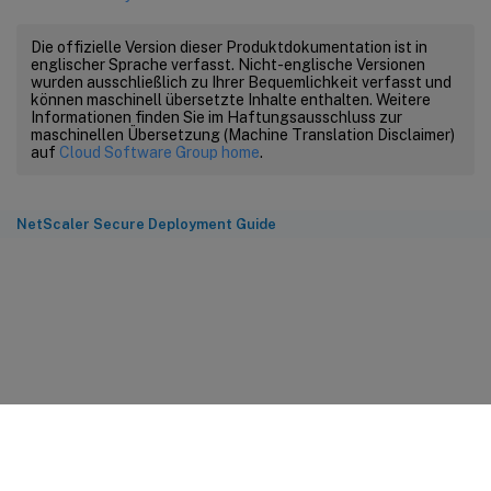
Die offizielle Version dieser Produktdokumentation ist in
englischer Sprache verfasst. Nicht-englische Versionen
wurden ausschließlich zu Ihrer Bequemlichkeit verfasst und
können maschinell übersetzte Inhalte enthalten. Weitere
Informationen finden Sie im Haftungsausschluss zur
maschinellen Übersetzung (Machine Translation Disclaimer)
auf
Cloud Software Group home
.
NetScaler Secure Deployment Guide