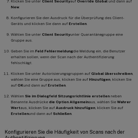
Klicken Sie unter
Client Security
auf
Override Global
und dann auf
New
.
Konfigurieren Sie den Ausdruck für die Überprüfung des Client-
Geräts und klicken Sie dann auf
Erstellen
.
Wählen Sie unter
Client Security
unter Quarantänegruppe eine
Gruppe aus.
Geben Sie im
Feld Fehlermeldung
die Meldung ein, die Benutzer
erhalten sollen, wenn der Scan nach der Authentifizierung
fehlschlägt.
Klicken Sie unter Autorisierungsgruppen auf
Global überschreiben
,
wählen Sie eine Gruppe aus, klicken Sie auf
Hinzufügen
, klicken Sie
auf
OK
und dann auf
Erstellen
.
Wählen
Sie im Dialogfeld Sitzungsrichtlinie erstellen
neben
Benannte Ausdrücke
die Option Allgemein
aus, wählen Sie
Wahrer
Wert
aus, klicken Sie auf
Ausdruck hinzufügen
, klicken Sie auf
Erstellen
und dann auf
Schließen
.
Konfigurieren Sie die Häufigkeit von Scans nach der
Authentifizierung