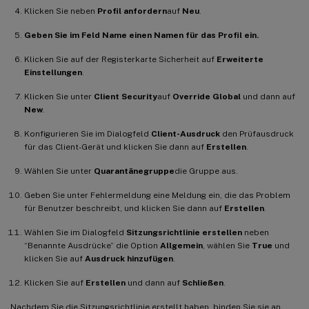
Klicken Sie neben
Profil anfordern
auf
Neu
.
Geben Sie im Feld Name einen Namen für das Profil ein.
Klicken Sie auf der Registerkarte Sicherheit auf
Erweiterte
Einstellungen
.
Klicken Sie unter
Client Security
auf
Override Global
und dann auf
New
.
Konfigurieren Sie im Dialogfeld
Client-Ausdruck
den Prüfausdruck
für das Client-Gerät und klicken Sie dann auf
Erstellen
.
Wählen Sie unter
Quarantänegruppe
die Gruppe aus.
Geben Sie unter Fehlermeldung eine Meldung ein, die das Problem
für Benutzer beschreibt, und klicken Sie dann auf
Erstellen
.
Wählen Sie im Dialogfeld
Sitzungsrichtlinie erstellen
neben
“Benannte Ausdrücke” die Option
Allgemein
, wählen Sie
True
und
klicken Sie auf
Ausdruck hinzufügen
.
Klicken Sie auf
Erstellen
und dann auf
Schließen
.
Nachdem Sie die Sitzungsrichtlinie erstellt haben, binden Sie sie an