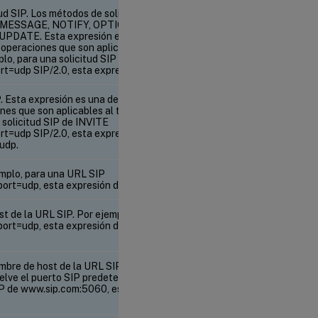
ud SIP. Los métodos de solicitud SIP admitidos son
, MESSAGE, NOTIFY, OPTIONS, PRACK, PUBLISH,
DATE. Esta expresión es una derivada de la
s operaciones que son aplicables al texto son
plo, para una solicitud SIP de INVITE
rt=udp SIP/2.0, esta expresión devuelve INVITE.
. Esta expresión es una derivada de la clase de
ones que son aplicables al texto son aplicables a
 solicitud SIP de INVITE
rt=udp SIP/2.0, esta expresión devuelve:
udp.
emplo, para una URL SIP
rt=udp, esta expresión devuelve sip.
st de la URL SIP. Por ejemplo, para una URL SIP
ort=udp, esta expresión devuelve
mbre de host de la URL SIP. Si no se especifica
elve el puerto SIP predeterminado, 5060. Por
IP de www.sip.com:5060, esta expresión devuelve