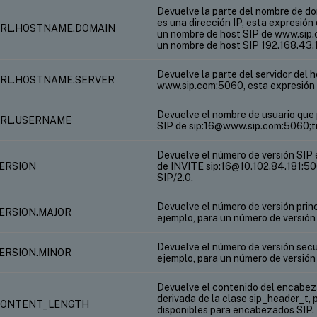
Devuelve la parte del nombre de dom
es una dirección IP, esta expresión
.URL.HOSTNAME.DOMAIN
un nombre de host SIP de www.sip.
un nombre de host SIP 192.168.43.1
Devuelve la parte del servidor del 
.URL.HOSTNAME.SERVER
www.sip.com:5060, esta expresión
Devuelve el nombre de usuario que 
.URL.USERNAME
SIP de sip:16@www.sip.com:5060;tr
Devuelve el número de versión SIP e
VERSION
de INVITE sip:16@10.102.84.181:50
SIP/2.0.
Devuelve el número de versión princi
VERSION.MAJOR
ejemplo, para un número de versión 
Devuelve el número de versión secu
VERSION.MINOR
ejemplo, para un número de versión 
Devuelve el contenido del encabez
derivada de la clase sip_header_t, 
.CONTENT_LENGTH
disponibles para encabezados SIP.