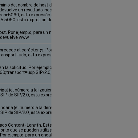
inio del nombre de host de la URL SIP. Si el host
 devuelve un resultado incorrecto. Por ejemplo, para
com:5060, esta expresión devuelve sip.com. Para
5:5060, esta expresión devuelve un error.
host. Por ejemplo, para un nombre de host SIP de
 devuelve www.
precede al carácter @. Por ejemplo, para una URL
ansport=udp, esta expresión devuelve 16.
n la solicitud. Por ejemplo, para una solicitud SIP
60;transport=udp SIP/2.0, esta expresión devuelve
pal (el número a la izquierda del punto). Por
SIP de SIP/2.0, esta expresión devuelve 2.
ndaria (el número a la derecha del punto). Por
SIP de SIP/2.0, esta expresión devuelve 0.
ado Content-Length. Esta expresión es una
por lo que se pueden utilizar todas las operaciones
 Por ejemplo, para un encabezado SIP Content-