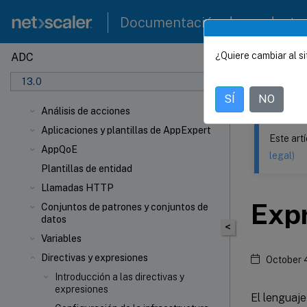
Documentación de producto
¿Quiere cambiar al si
ADC
Este contenid
13.0
NetSca
SÍ
NO
Análisis de acciones
Aplicaciones y plantillas de AppExpert
Este art
AppQoE
legal)
Plantillas de entidad
Llamadas HTTP
Exp
Conjuntos de patrones y conjuntos de
datos
<
Variables
Directivas y expresiones
October 
Introducción a las directivas y
expresiones
El lenguaj