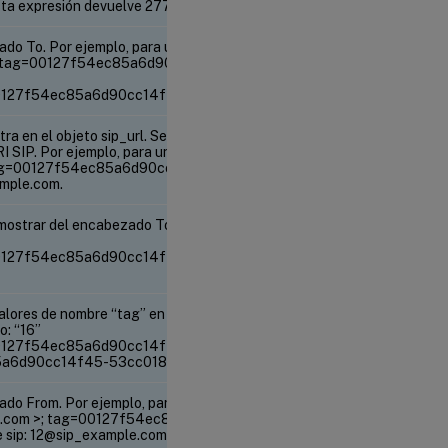
ta expresión devuelve 277.
ado To. Por ejemplo, para un encabezado SIP To de
m>;tag=00127f54ec85a6d90cc14f45-53cc0185,
00127f54ec85a6d90cc14f45-53cc0185.
ra en el objeto sip_url. Se pueden utilizar todas las
RI SIP. Por ejemplo, para un encabezado SIP To de:
tag=00127f54ec85a6d90cc14f45-53cc0185, esta
ample.com.
mostrar del encabezado To. Por ejemplo, para un
00127f54ec85a6d90cc14f45-53cc0185, esta
 valores de nombre “tag” en el encabezado TO. Por
o: “16”
00127f54ec85a6d90cc14f45-53cc0185, esta
85a6d90cc14f45-53cc0185.
ado From. Por ejemplo, para un encabezado SIP
ple.com >; tag=00127f54ec85a6d90cc14f45-
 sip: 12@sip_example.com.