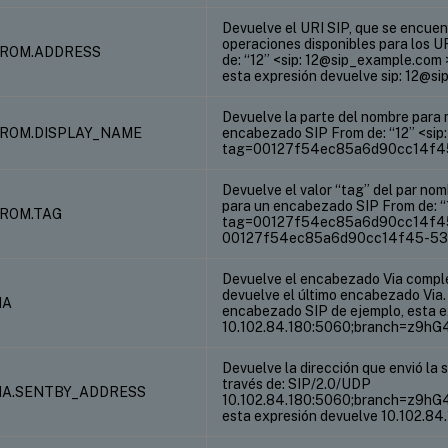
Devuelve el URI SIP, que se encuent
operaciones disponibles para los U
.FROM.ADDRESS
de: “12” <sip: 12@sip_example.c
esta expresión devuelve sip: 12@s
Devuelve la parte del nombre para 
.FROM.DISPLAY_NAME
encabezado SIP From de: “12” <sip
tag=00127f54ec85a6d90cc14f45-5
Devuelve el valor “tag” del par no
para un encabezado SIP From de: 
FROM.TAG
tag=00127f54ec85a6d90cc14f45-
00127f54ec85a6d90cc14f45-53
Devuelve el encabezado Via complet
devuelve el último encabezado Via.
IA
encabezado SIP de ejemplo, esta e
10.102.84.180:5060;branch=z9hG
Devuelve la dirección que envió la 
través de: SIP/2.0/UDP
VIA.SENTBY_ADDRESS
10.102.84.180:5060;branch=z9hG
esta expresión devuelve 10.102.84.