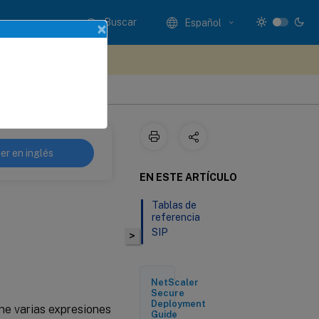
Buscar
Español
×
e sus comentarios aquí
er en inglés
EN ESTE ARTÍCULO
Tablas de
referencia
SIP
>
NetScaler
Secure
Deployment
ne varias expresiones
Guide