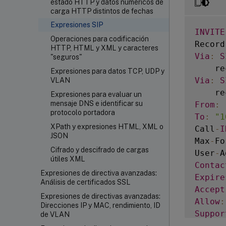
estado HTTP y datos numéricos de
carga HTTP distintos de fechas
Expresiones SIP
INVITE
Operaciones para codificación
Record
HTTP, HTML y XML y caracteres
Via
:
S
"seguros"
    re
Expresiones para datos TCP, UDP y
Via
:
S
VLAN
    re
Expresiones para evaluar un
mensaje DNS e identificar su
From
:
protocolo portadora
To
:
"1
XPath y expresiones HTML, XML o
Call
-
I
JSON
Max
-
Fo
Cifrado y descifrado de cargas
User
-
A
útiles XML
Contac
Expresiones de directiva avanzadas:
Expire
Análisis de certificados SSL
Accept
Expresiones de directivas avanzadas:
Allow
:
Direcciones IP y MAC, rendimiento, ID
Suppor
de VLAN
Conten