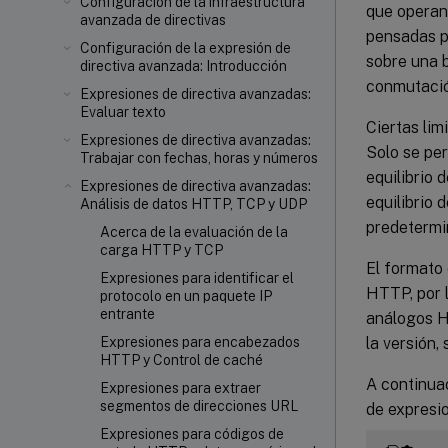
Configuración de la infraestructura
que operan 
avanzada de directivas
pensadas pa
Configuración de la expresión de
sobre una b
directiva avanzada: Introducción
conmutación
Expresiones de directiva avanzadas:
Evaluar texto
Ciertas lim
Expresiones de directiva avanzadas:
Solo se pe
Trabajar con fechas, horas y números
equilibrio 
Expresiones de directiva avanzadas:
equilibrio 
Análisis de datos HTTP, TCP y UDP
predetermin
Acerca de la evaluación de la
carga HTTP y TCP
El formato 
Expresiones para identificar el
HTTP, por 
protocolo en un paquete IP
entrante
análogos H
la versión
Expresiones para encabezados
HTTP y Control de caché
A continua
Expresiones para extraer
segmentos de direcciones URL
de expresio
Expresiones para códigos de