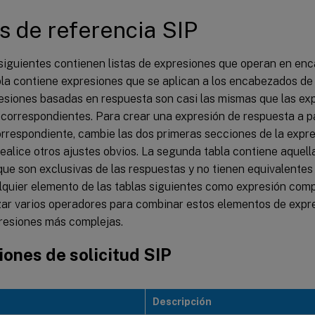
t
-
Type
:
 application
/
sdp

s de referencia SIP
t
-
Disposition
:
 session
;
handling
=
optiona

 siguientes contienen listas de expresiones que operan en en
la contiene expresiones que se aplican a los encabezados de 
resiones basadas en respuesta son casi las mismas que las e
 correspondientes. Para crear una expresión de respuesta a pa
orrespondiente, cambie las dos primeras secciones de la expr
ealice otros ajustes obvios. La segunda tabla contiene aquel
ue son exclusivas de las respuestas y no tienen equivalentes 
alquier elemento de las tablas siguientes como expresión comp
izar varios operadores para combinar estos elementos de expr
resiones más complejas.
ones de solicitud SIP
Descripción