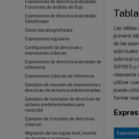
Expresiones de directiva avanzadas:
Conten
Funciones de análisis de flujo
Tabla
Conten
Expresiones de directiva avanzadas:
DataStream
Las tablas
Datos mecanografiados
primera tab
Expresiones regulares
de las exp
Configuración de directivas y
solicitudes
expresiones clásicas
solicitud c
Expresiones de directiva avanzadas de
SIP.RES y r
referencia
respuesta q
Expresiones clásicas de referencia
utilizar cu
Ejemplos de resumen de expresiones y
puede util
directivas de sintaxis predeterminadas
formar exp
Ejemplos de tutoriales de directivas de
sintaxis predeterminadas para
reescribir
Expresi
Ejemplos de tutoriales de directivas
clásicas
Expresión
Migración de las reglas mod_rewrite
de Apache a la sintaxis