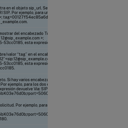
ra en el objeto sip_url. Se pueden utilizar todas las
RI SIP. Por ejemplo, para un encabezado SIP From
om >; tag=00127f54ec85a6d90cc14f45-53cc0185,
ip_example.com.
mostrar del encabezado To. Por ejemplo, para un
: 12@sip_example.com >;
3cc0185, esta expresión devuelve 12.
mbre/valor “tag” en el encabezado To. Por ejemplo,
“12”<sip:12@sip_example.com>;
53cc0185, esta expresión devuelve
cc0185.
o. Si hay varios encabezados Via en la solicitud,
 Por ejemplo, para los dos encabezados Via del
xpresión devuelve Via: SIP/2.0/UDP
4bK03e76d0b;rport=5060;received=10.102.84.160.
solicitud. Por ejemplo, para el encabezado Via a
4bK03e76d0b;rport=5060;received=10.102.84.160,
180.