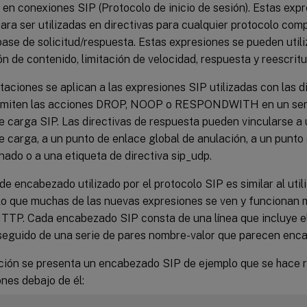
en conexiones SIP (Protocolo de inicio de sesión). Estas exp
ra ser utilizadas en directivas para cualquier protocolo com
ase de solicitud/respuesta. Estas expresiones se pueden utili
 de contenido, limitación de velocidad, respuesta y reescritu
itaciones se aplican a las expresiones SIP utilizadas con las d
rmiten las acciones DROP, NOOP o RESPONDWITH en un servi
de carga SIP. Las directivas de respuesta pueden vincularse a u
de carga, a un punto de enlace global de anulación, a un punto
ado o a una etiqueta de directiva sip_udp.
de encabezado utilizado por el protocolo SIP es similar al util
lo que muchas de las nuevas expresiones se ven y funcionan 
TTP. Cada encabezado SIP consta de una línea que incluye el
, seguido de una serie de pares nombre-valor que parecen en
ción se presenta un encabezado SIP de ejemplo que se hace r
nes debajo de él: