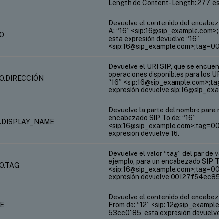
Length de Content-Length: 277, es
Devuelve el contenido del encabez
A: “16” <sip:16@sip_example.co
TO
esta expresión devuelve “16”
<sip:16@sip_example.com>;tag=
Devuelve el URI SIP, que se encuent
operaciones disponibles para los U
TO.DIRECCIÓN
“16” <sip:16@sip_example.com>;
expresión devuelve sip:16@sip_ex
Devuelve la parte del nombre para 
encabezado SIP To de: “16”
A.DISPLAY_NAME
<sip:16@sip_example.com>;tag=
expresión devuelve 16.
Devuelve el valor “tag” del par de
ejemplo, para un encabezado SIP T
TO.TAG
<sip:16@sip_example.com>;tag=
expresión devuelve 00127f54ec
Devuelve el contenido del encabez
DE
From de: “12” <sip: 12@sip_exam
53cc0185, esta expresión devuelve