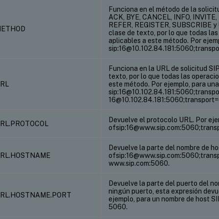
Funciona en el método de la solicit
ACK, BYE, CANCEL, INFO, INVITE
REFER, REGISTER, SUBSCRIBE y UP
.METHOD
clase de texto, por lo que todas la
aplicables a este método. Por ejem
sip:16@10.102.84.181:5060;transpo
Funciona en la URL de solicitud SIP
texto, por lo que todas las operaci
URL
este método. Por ejemplo, para una
sip:16@10.102.84.181:5060;transpo
16@10.102.84.181:5060;transport=
Devuelve el protocolo URL. Por ej
URL.PROTOCOL
ofsip:16@www.sip.com:5060;transpo
Devuelve la parte del nombre de ho
.URL.HOSTNAME
ofsip:16@www.sip.com:5060;transp
www.sip.com:5060.
Devuelve la parte del puerto del no
ningún puerto, esta expresión devu
.URL.HOSTNAME.PORT
ejemplo, para un nombre de host S
5060.