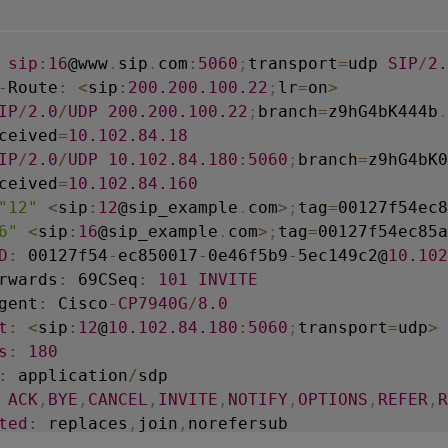
sip
:
16
@www
.
sip
.
com
:
5060
;
transport
=
udp 
SIP
/
2.
-
Route
:
<
sip
:
200.200
.100
.22
;
lr
=
on
>
IP
/
2.0
/
UDP
200.200
.100
.22
;
branch
=
z9hG4bK444b
.
ceived
=
10.102
.84
.18
IP
/
2.0
/
UDP
10.102
.84
.180
:
5060
;
branch
=
z9hG4bK0
ceived
=
10.102
.84
.160
"12"
<
sip
:
12
@sip_example
.
com
>
;
tag
=
00127f54ec8
6"
<
sip
:
16
@sip_example
.
com
>
;
tag
=
00127f54ec85a
D
:
 00127f54
-
ec850017
-
0e46f5b9
-
5ec149c2@
10.102
rwards
:
 69CSeq
:
101
INVITE
gent
:
 Cisco
-
CP7940G
/
8.0
t
:
<
sip
:
12
@
10.102
.84
.180
:
5060
;
transport
=
udp
>
s
:
180
:
 application
/
ACK
,
BYE
,
CANCEL
,
INVITE
,
NOTIFY
,
OPTIONS
,
REFER
,
R
ted
:
 replaces
,
join
,
norefersub

t
-
Length
:
277