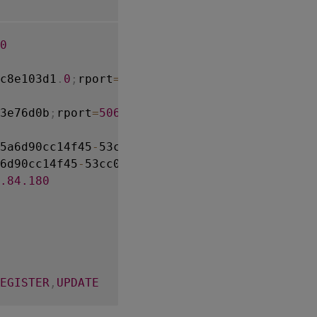
0
c8e103d1
.
0
;
rport
=
5060
;
3e76d0b
;
rport
=
5060
;
5a6d90cc14f45
-
6d90cc14f45
-
53cc0185

.84
.180
EGISTER
,
UPDATE