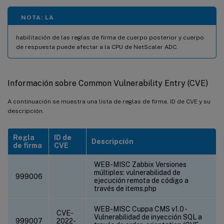
NOTA: LA
habilitación de las reglas de firma de cuerpo posterior y cuerpo
de respuesta puede afectar a la CPU de NetScaler ADC.
Información sobre Common Vulnerability Entry (CVE)
A continuación se muestra una lista de reglas de firma, ID de CVE y su
descripción.
Regla
ID de
Descripción
de firma
CVE
WEB-MISC Zabbix Versiones
múltiples: vulnerabilidad de
999006
ejecución remota de código a
través de items.php
WEB-MISC Cuppa CMS v1.0 -
CVE-
Vulnerabilidad de inyección SQL a
999007
2022-