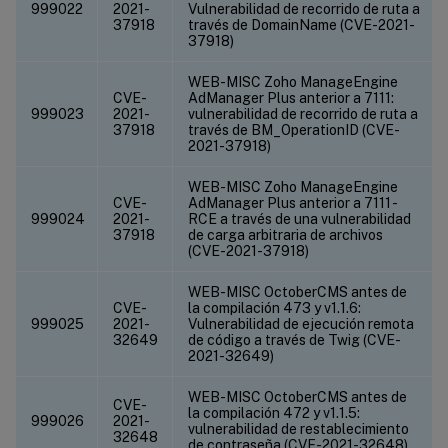
999022
2021-
Vulnerabilidad de recorrido de ruta a
37918
través de DomainName (CVE-2021-
37918)
WEB-MISC Zoho ManageEngine
CVE-
AdManager Plus anterior a 7111:
999023
2021-
vulnerabilidad de recorrido de ruta a
37918
través de BM_OperationID (CVE-
2021-37918)
WEB-MISC Zoho ManageEngine
CVE-
AdManager Plus anterior a 7111 -
999024
2021-
RCE a través de una vulnerabilidad
37918
de carga arbitraria de archivos
(CVE-2021-37918)
WEB-MISC OctoberCMS antes de
CVE-
la compilación 473 y v1.1.6:
999025
2021-
Vulnerabilidad de ejecución remota
32649
de código a través de Twig (CVE-
2021-32649)
WEB-MISC OctoberCMS antes de
CVE-
la compilación 472 y v1.1.5:
999026
2021-
vulnerabilidad de restablecimiento
32648
de contraseña (CVE-2021-32648)