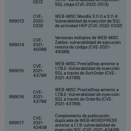
0513
SQL ciega (CVE-2022-0513)
CVE-
WEB-MISC Moodle 3.11.0 a 3.11.4:
999013
2022-
Vulnerabilidad de inyección de SQL
0332
de actividad H5P (CVE-2022-0332)
Versiones múltiples de WEB-MISC
CVE-
Zabbix: vulnerabilidad de ejecución
999014
2021-
remota de código (CVE-2021-
46088
46088)
WEB-MISC PrestaShop anterior a
CVE-
1.7.8.2 - Vulnerabilidad de inyección
999015
2021-
SQL a través de SortOrder (CVE-
43789
2021-43789)
WEB-MISC PrestaShop anterior a
CVE-
1.7.8.2 - Vulnerabilidad de inyección
999016
2021-
SQL a través de OrderBy (CVE-
43789
2021-43789)
Complemento de publicación
CVE-
duplicada de WEB-WORDPRESS
999017
2021-
anterior a 1.1.9: vulnerabilidad de
43408
inyección SQL (CVE-2021-43408)