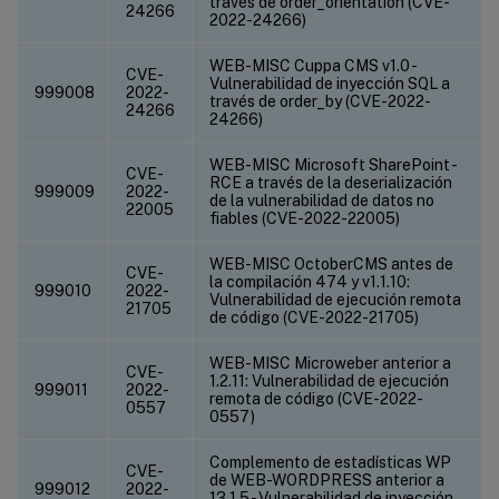
través de order_orientation (CVE-
24266
2022-24266)
WEB-MISC Cuppa CMS v1.0 -
CVE-
Vulnerabilidad de inyección SQL a
999008
2022-
través de order_by (CVE-2022-
24266
24266)
WEB-MISC Microsoft SharePoint -
CVE-
RCE a través de la deserialización
999009
2022-
de la vulnerabilidad de datos no
22005
fiables (CVE-2022-22005)
WEB-MISC OctoberCMS antes de
CVE-
la compilación 474 y v1.1.10:
999010
2022-
Vulnerabilidad de ejecución remota
21705
de código (CVE-2022-21705)
WEB-MISC Microweber anterior a
CVE-
1.2.11: Vulnerabilidad de ejecución
999011
2022-
remota de código (CVE-2022-
0557
0557)
Complemento de estadísticas WP
CVE-
de WEB-WORDPRESS anterior a
999012
2022-
13.1.5 - Vulnerabilidad de inyección