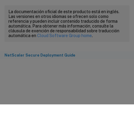
La documentación oficial de este producto está en inglés.
Las versiones en otros idiomas se ofrecen solo como
referencia y pueden incluir contenido traducido de forma
automática. Para obtener más información, consulte la
cláusula de exención de responsabilidad sobre traducción
automática en
Cloud Software Group home
.
NetScaler Secure Deployment Guide