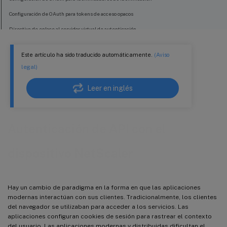
Configuración de OAuth para tokens de acceso opacos
Directiva de enlace al servidor virtual de autenticación
Configuración de seguridad adicional en un dispositivo NetScaler
Este artículo ha sido traducido automáticamente.
(Aviso
Omitir cierto tráfico de la autenticación
legal)
Leer en inglés
Autenticación de API con el
dispositivo NetScaler
Hay un cambio de paradigma en la forma en que las aplicaciones
modernas interactúan con sus clientes. Tradicionalmente, los clientes
del navegador se utilizaban para acceder a los servicios. Las
aplicaciones configuran cookies de sesión para rastrear el contexto
del usuario. Las aplicaciones modernas y distribuidas dificultan el