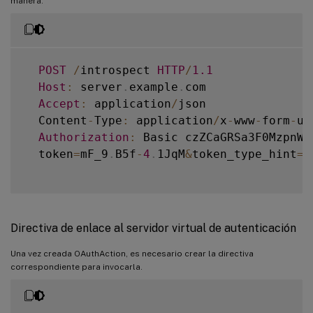
manera:
POST
/
introspect 
HTTP
/
1.1
Host
:
 server
.
example
.
com

Accept
:
 application
/
json

  Content
-
Type
:
 application
/
x
-
www
-
form
-
ur
Authorization
:
 Basic czZCaGRSa3F0MzpnWDF
  token
=
mF_9
.
B5f
-
4
.
1JqM
&
token_type_hint
=
a
Directiva de enlace al servidor virtual de autenticación
Una vez creada OAuthAction, es necesario crear la directiva
correspondiente para invocarla.