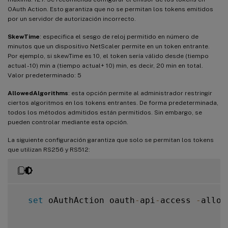
OAuth Action. Esto garantiza que no se permitan los tokens emitidos
por un servidor de autorización incorrecto.
SkewTime
: especifica el sesgo de reloj permitido en número de
minutos que un dispositivo NetScaler permite en un token entrante.
Por ejemplo, si skewTime es 10, el token sería válido desde (tiempo
actual - 10) min a (tiempo actual+ 10) min, es decir, 20 min en total.
Valor predeterminado: 5
AllowedAlgorithms
: esta opción permite al administrador restringir
ciertos algoritmos en los tokens entrantes. De forma predeterminada,
todos los métodos admitidos están permitidos. Sin embargo, se
pueden controlar mediante esta opción.
La siguiente configuración garantiza que solo se permitan los tokens
que utilizan RS256 y RS512:
set
 oAuthAction oauth
-
api
-
access 
-
allow