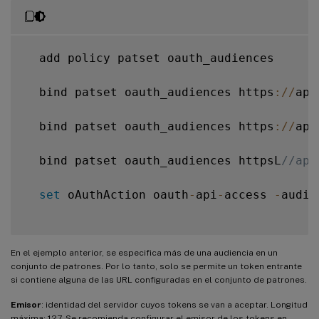
  add policy patset oauth_audiences

  bind patset oauth_audiences https
:
/
/
app
  bind patset oauth_audiences https
:
/
/
app
  bind patset oauth_audiences httpsL
//app
set
 oAuthAction oauth
-
api
-
access 
-
audie
En el ejemplo anterior, se especifica más de una audiencia en un
conjunto de patrones. Por lo tanto, solo se permite un token entrante
si contiene alguna de las URL configuradas en el conjunto de patrones.
Emisor
: identidad del servidor cuyos tokens se van a aceptar. Longitud
máxima: 127. Se recomienda configurar el emisor de los tokens en