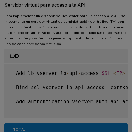
Servidor virtual para acceso a la API
Para implementar un dispositivo NetScaler para un acceso a la API, se
implementa un servidor virtual de administración del tráfico (TM) con
autenticación 401. Está asociado a un servidor virtual de autenticación
(autenticación, autorización y auditoría) que contiene las directivas de
autenticación y sesión. El siguiente fragmento de configuración crea
uno de esos servidores virtuales.
  Add lb vserver lb
-
api
-
access 
SSL
<
IP
>
4
  Bind ssl vserver lb
-
api
-
access 
-
certkey
  Add authentication vserver auth
-
api
-
acc
NOTA: