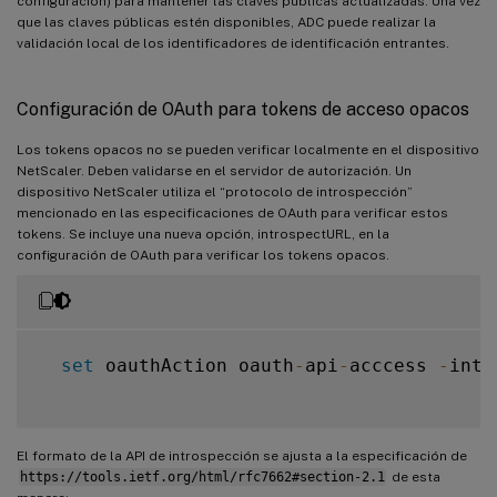
configuración) para mantener las claves públicas actualizadas. Una vez
que las claves públicas estén disponibles, ADC puede realizar la
validación local de los identificadores de identificación entrantes.
Configuración de OAuth para tokens de acceso opacos
Los tokens opacos no se pueden verificar localmente en el dispositivo
NetScaler. Deben validarse en el servidor de autorización. Un
dispositivo NetScaler utiliza el “protocolo de introspección”
mencionado en las especificaciones de OAuth para verificar estos
tokens. Se incluye una nueva opción, introspectURL, en la
configuración de OAuth para verificar los tokens opacos.
set
 oauthAction oauth
-
api
-
acccess 
-
intr
El formato de la API de introspección se ajusta a la especificación de
https://tools.ietf.org/html/rfc7662#section-2.1
de esta