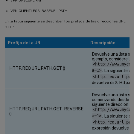
VPN.BASEURL.PATH
VPN.CLIENTLESS_BASEURL.PATH
En la tabla siguiente se describen los prefijos de las direcciones URL
HTTP.
Prefijo de la URL
Descripción
Devuelve una lista sep
ejemplo, considere la 
<http://www.mycom
HTTP.REQ.URL.PATH.GET (
)
a=1>
. La siguiente e
<http.req.url.pat
devuelve dir2: Http.req
Devuelve una lista sep
comenzando desde el fi
siguiente dirección U
HTTP.REQ.URL.PATH.GET_REVERSE
<http://www.mycom
(
)
a=1>
. La siguiente e
<http.req.url.pat
expresión devuelve dir