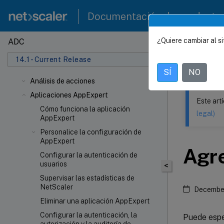
Documentación de producto
¿Quiere cambiar al si
ADC
Este contenid
14.1 - Current Release
NetSca
SÍ
NO
Análisis de acciones
Aplicaciones AppExpert
Este art
Cómo funciona la aplicación
legal)
AppExpert
Personalice la configuración de
AppExpert
Agre
Configurar la autenticación de
usuarios
<
Supervisar las estadísticas de
NetScaler
December
Eliminar una aplicación AppExpert
Configurar la autenticación, la
Puede espec