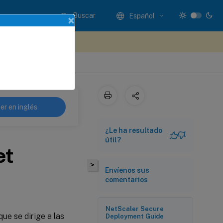
Buscar
Español
×
e sus comentarios aquí
er en inglés
¿Le ha resultado
útil?
et
>
Envíenos sus
comentarios
NetScaler Secure
que se dirige a las
Deployment Guide