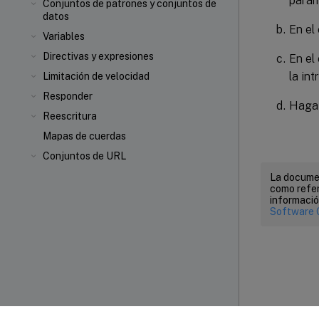
parám
Conjuntos de patrones y conjuntos de
datos
En el 
Variables
Directivas y expresiones
En el
la int
Limitación de velocidad
Responder
Haga 
Reescritura
Mapas de cuerdas
Conjuntos de URL
La documen
como refer
informació
Software 