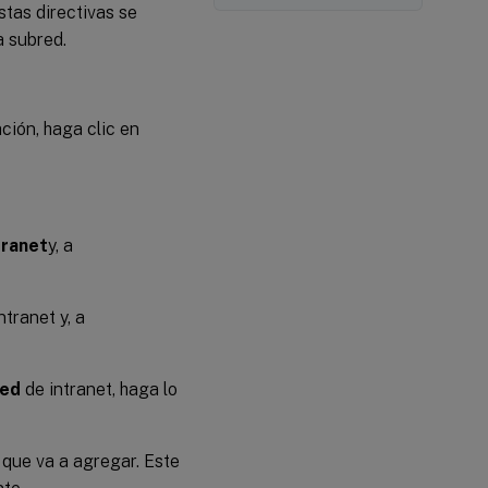
stas directivas se
 subred.
ación, haga clic en
tranet
y, a
tranet y, a
red
de intranet, haga lo
 que va a agregar. Este