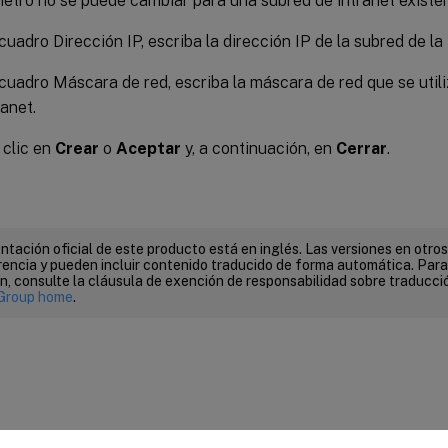
etro no se puede cambiar para una subred de intranet existen
cuadro Dirección IP, escriba la dirección IP de la subred de la 
 cuadro Máscara de red, escriba la máscara de red que se utili
ranet.
clic en
Crear
o
Aceptar
y, a continuación, en
Cerrar
.
tación oficial de este producto está en inglés. Las versiones en otros
encia y pueden incluir contenido traducido de forma automática. Par
n, consulte la cláusula de exención de responsabilidad sobre traducc
Group home
.