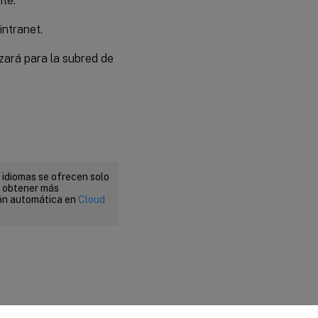
te.
intranet.
zará para la subred de
 idiomas se ofrecen solo
a obtener más
ión automática en
Cloud