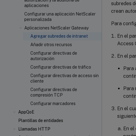
autorización y la auditoría de
subredes de
aplicaciones
crean auto
Configurar una aplicación NetScaler
personalizada
Para config
Aplicaciones NetScaler Gateway
En el pa
Agregar subredes de intranet
Access 
Añadir otros recursos
Configurar directivas de
En el pa
autorización
Configurar directivas de tráfico
Para 
conti
Configurar directivas de acceso sin
cliente
Para 
Configurar directivas de
compresión TCP
conti
Configurar marcadores
En el cu
AppQoE
siguient
Plantillas de entidades
En el
Llamadas HTTP