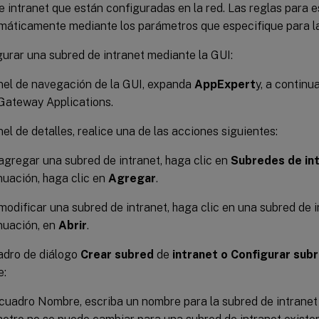
 intranet que están configuradas en la red. Las reglas para e
máticamente mediante los parámetros que especifique para la
urar una subred de intranet mediante la GUI:
nel de navegación de la GUI, expanda
AppExpert
y, a continu
Gateway Applications.
nel de detalles, realice una de las acciones siguientes:
agregar una subred de intranet, haga clic en
Subredes de in
nuación, haga clic en
Agregar
.
modificar una subred de intranet, haga clic en una subred de in
nuación, en
Abrir
.
adro de diálogo
Crear subred
de
intranet o Configurar sub
e:
 cuadro Nombre, escriba un nombre para la subred de intranet