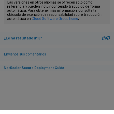
Las versiones en otros idiomas se ofrecen solo como
referencia y pueden incluir contenido traducido de forma
automática. Para obtener más información, consulte la
cláusula de exención de responsabilidad sobre traducción
automática en
Cloud Software Group home
.
¿Le ha resultado útil?
Envíenos sus comentarios
NetScaler Secure Deployment Guide