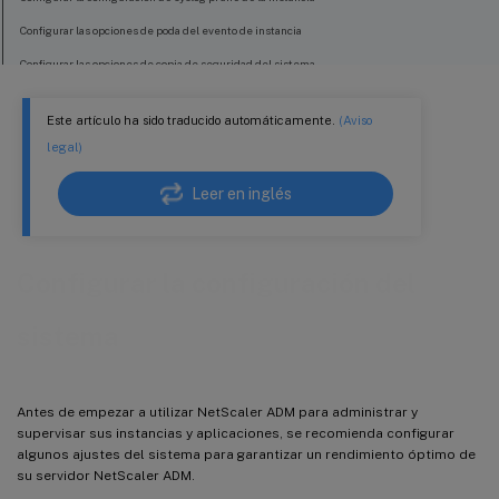
Configurar las opciones de poda del evento de instancia
Configurar las opciones de copia de seguridad del sistema
Configurar las opciones de copia de seguridad de instancia
Este artículo ha sido traducido automáticamente.
(Aviso
Habilitar o inhabilitar funciones de ADM
legal)
Leer en inglés
Configurar la configuración del
sistema
Antes de empezar a utilizar NetScaler ADM para administrar y
supervisar sus instancias y aplicaciones, se recomienda configurar
algunos ajustes del sistema para garantizar un rendimiento óptimo de
su servidor NetScaler ADM.