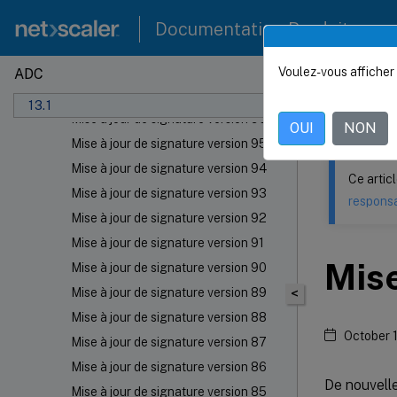
Mise à jour de signature version 100
Documentation Produit
Mise à jour de signature version 99
Mise à jour de signature version 98
Voulez-vous afficher 
ADC
Ce contenu a 
Mise à jour de signature version 97
13.1
NetSca
Mise à jour de signature version 96
OUI
NON
Mise à jour de signature version 95
Mise à jour de signature version 94
Ce artic
Mise à jour de signature version 93
responsa
Mise à jour de signature version 92
Mise à jour de signature version 91
Mise
Mise à jour de signature version 90
Mise à jour de signature version 89
<
Mise à jour de signature version 88
October 
Mise à jour de signature version 87
Mise à jour de signature version 86
De nouvelle
Mise à jour de signature version 85