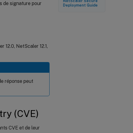
NetScaler Secure
s de signature pour
Deployment Guide
r 12.0, NetScaler 12.1,
 de réponse peut
try (CVE)
ants CVE et de leur