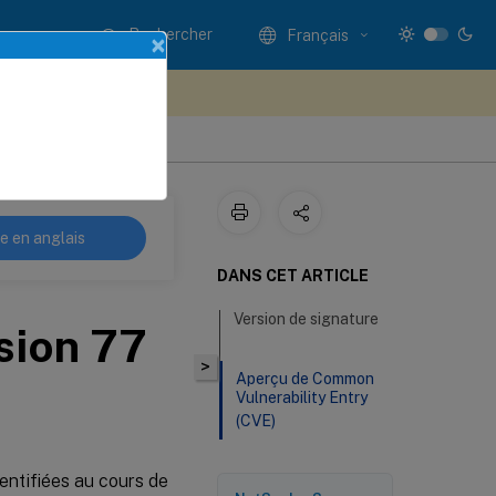
Rechercher
Français
×
ez votre avis ici
natures
re en anglais
DANS CET ARTICLE
Version de signature
rsion 77
>
Aperçu de Common
Vulnerability Entry
(CVE)
entifiées au cours de