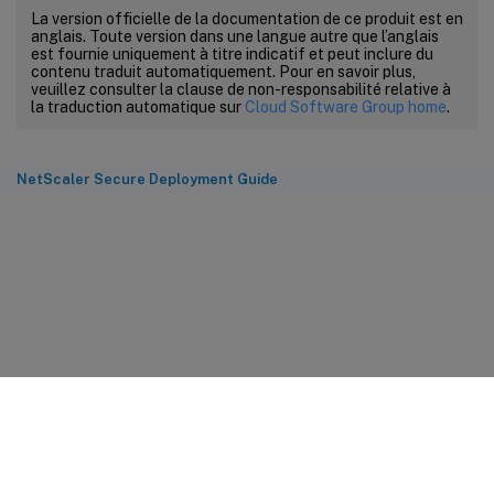
La version officielle de la documentation de ce produit est en
anglais. Toute version dans une langue autre que l’anglais
est fournie uniquement à titre indicatif et peut inclure du
contenu traduit automatiquement. Pour en savoir plus,
veuillez consulter la clause de non-responsabilité relative à
la traduction automatique sur
Cloud Software Group home
.
NetScaler Secure Deployment Guide