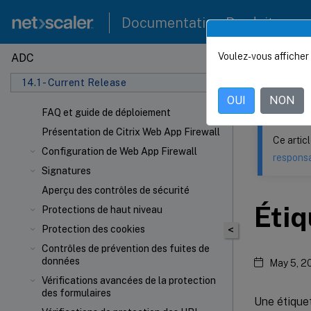
Documentation Produit
Voulez-vous afficher 
ADC
Ce contenu a 
14.1 - Current Release
NetSca
OUI
NON
FAQ et guide de déploiement
Présentation de Citrix Web App Firewall
Ce artic
Configuration de Web App Firewall
responsa
Signatures
Aperçu des contrôles de sécurité
Étiq
Protections de haut niveau
Protection des cookies
<
Contrôles de prévention des fuites de
données
May 5, 2
Vérifications avancées de la protection
des formulaires
Une étiquet