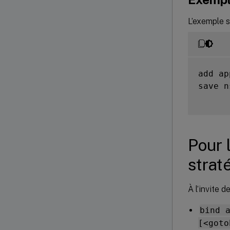
L’exemple s
add ap
save n
Pour 
strat
À l’invite
bind 
[<goto