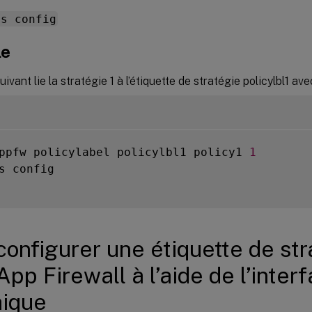
ns config
le
ivant lie la stratégie 1 à l’étiquette de stratégie policylbl1 ave
ppfw policylabel policylbl1 policy1 
1
s config

configurer une étiquette de st
pp Firewall à l’aide de l’inter
hique