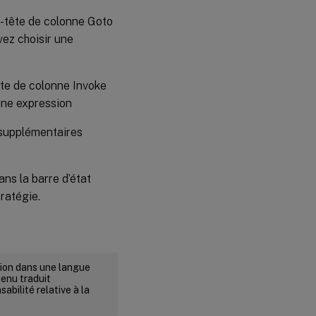
en-tête de colonne Goto
vez choisir une
tête de colonne Invoke
 une expression
 supplémentaires
ns la barre d’état
ratégie.
rsion dans une langue
tenu traduit
abilité relative à la