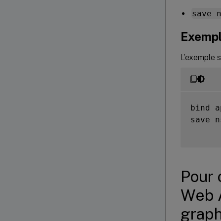
save 
Exemp
L’exemple su
bind a
save n
Pour 
Web A
grap