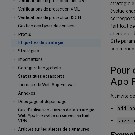
Vérifications de protection des URL
stratégie e
Vérifications de protection XML
évalue chaq
Vérifications de protection JSON
correspond, 
fait tout c
Gestion des types de contenu
stratégie, 
Profils
Si le param
Étiquettes de stratégie
commence à 
Stratégies
Importations
Pour 
Configuration globale
Statistiques et rapports
App F
Journaux de Web App Firewall
Annexes
À l’invite
Débogage et dépannage
add a
Cas d'utilisation - Liaison de la stratégie
Web App Firewall à un serveur virtuel
save 
VPN
Articles sur les alertes de signatures
Exemp