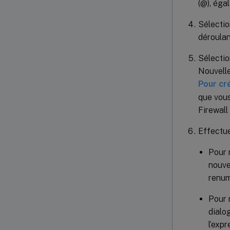
(@), égal
Sélecti
déroulan
Sélectio
Nouvelle
Pour cré
que vous
Firewall
Effectu
Pour m
nouve
renum
Pour 
dialo
l’expr