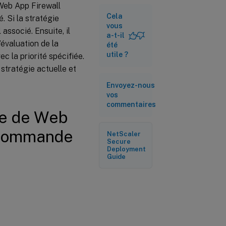
 Web App Firewall
commande
Cela
. Si la stratégie
vous
 associé. Ensuite, il
Pour lier
a-t-il
une
’évaluation de la
été
stratégie à
utile ?
c la priorité spécifiée.
une
étiquette
 stratégie actuelle et
de
stratégie à
Envoyez-nous
l’aide de la
vos
ligne de
commentaires
commande
ie de Web
e commande
NetScaler
Pour
Secure
configurer
Deployment
une
Guide
étiquette
de
stratégie
de Web
App
Firewall à
l’aide de
l’interface