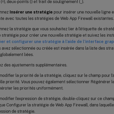
 (=), deux-points (:) et trait de soulignement (_).
onnez
Insérer une stratégie
pour insérer une nouvelle ligne et
te avec toutes les stratégies de Web App Firewall existantes.
nnez la stratégie que vous souhaitez lier à l’étiquette de stra
 stratégie pour créer une nouvelle stratégie et suivez les inst
er et configurer une stratégie à l’aide de l’interface gra
 avez sélectionnée ou créée est insérée dans la liste des st
 globalement liées.
ez des ajustements supplémentaires.
odifier la priorité de la stratégie, cliquez sur le champ pour l’
lle priorité. Vous pouvez également sélectionner Régénérer le
éroter les priorités uniformément.
modifier l’expression de stratégie, double-cliquez sur ce champ
gue Configurer la stratégie de Web App Firewall, dans laquell
ession de stratégie.