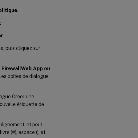
olitique
.
:
er
.
a, puis cliquez sur
 Firewall
Web App ou
es boîtes de dialogue
alogue Créer une
ouvelle étiquette de
ulignement, et peut
ivre (#), espace (), at