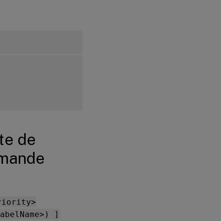
graphique
tte de
ommande
riority>
abelName>) ]