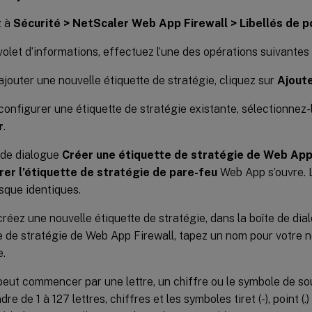
z à
Sécurité > NetScaler Web App Firewall > Libellés de p
volet d’informations, effectuez l’une des opérations suivantes 
ajouter une nouvelle étiquette de stratégie, cliquez sur
Ajout
configurer une étiquette de stratégie existante, sélectionnez-l
r
.
 de dialogue
Créer une étiquette de stratégie de Web App
rer l’étiquette de stratégie de pare-feu
Web App s’ouvre. L
sque identiques.
créez une nouvelle étiquette de stratégie, dans la boîte de di
e de stratégie de Web App Firewall, tapez un nom pour votre n
e.
eut commencer par une lettre, un chiffre ou le symbole de so
e de 1 à 127 lettres, chiffres et les symboles tiret (-), point (.) l