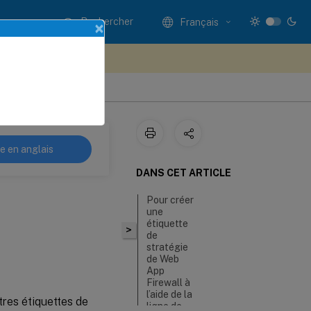
Rechercher
Français
×
ez votre avis ici
re en anglais
DANS CET ARTICLE
Pour créer
une
étiquette
>
de
stratégie
de Web
App
Firewall à
l’aide de la
tres étiquettes de
ligne de