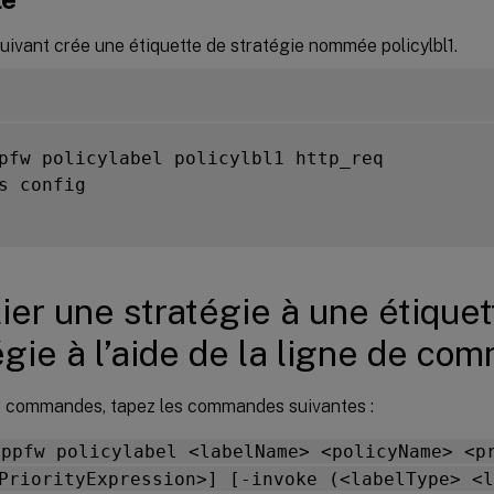
uivant crée une étiquette de stratégie nommée policylbl1.
pfw policylabel policylbl1 http_req

s config

lier une stratégie à une étique
égie à l’aide de la ligne de c
 de commandes, tapez les commandes suivantes :
appfw policylabel <labelName> <policyName> <p
PriorityExpression>] [-invoke (<labelType> <l