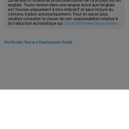
La version officielle de la documentation de ce produit est en
anglais. Toute version dans une langue autre que l’anglais
est fournie uniquement à titre indicatif et peut inclure du
contenu traduit automatiquement. Pour en savoir plus,
veuillez consulter la clause de non-responsabilité relative à
la traduction automatique sur
Cloud Software Group home
.
NetScaler Secure Deployment Guide
Commentaires sur le site
Vos préférences de confidentialité
Confidentialité et