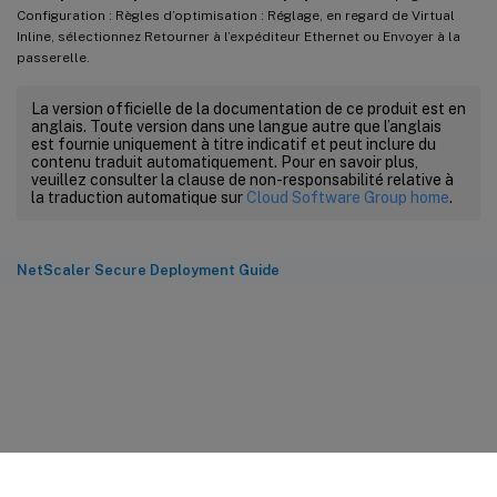
Configuration : Règles d’optimisation : Réglage, en regard de Virtual
Inline, sélectionnez Retourner à l’expéditeur Ethernet ou Envoyer à la
passerelle.
La version officielle de la documentation de ce produit est en
anglais. Toute version dans une langue autre que l’anglais
est fournie uniquement à titre indicatif et peut inclure du
contenu traduit automatiquement. Pour en savoir plus,
veuillez consulter la clause de non-responsabilité relative à
la traduction automatique sur
Cloud Software Group home
.
NetScaler Secure Deployment Guide