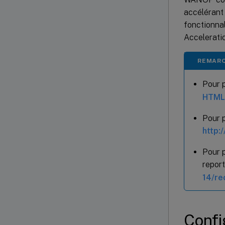
accélérant 
fonctionna
Accelerati
REMAR
Pour 
HTML
Pour p
http:
Pour 
report
14/re
Confi