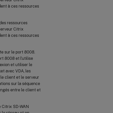
dent à ces ressources
 des ressources
erveur Citrix
dent à ces ressources
e sur le port 8008.
t 8008 et l’utilise
ion et utiliser le
et avec VDA, les
 client et le serveur
tions sur la séquence
gés entre le client et
nce Citrix SD-WAN
 le réseau et en