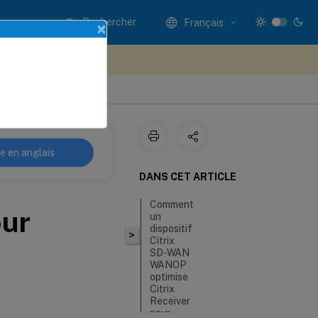
Rechercher
Français
×
ez votre avis ici
re en anglais
DANS CET ARTICLE
Comment
our
un
dispositif
>
Citrix
SD-WAN
WANOP
optimise
Citrix
Receiver
pour