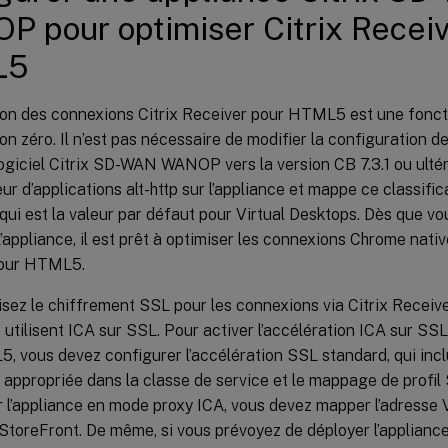
 pour optimiser Citrix Receiv
L5
tion des connexions Citrix Receiver pour HTML5 est une fonct
on zéro. Il n’est pas nécessaire de modifier la configuration de
ogiciel Citrix SD-WAN WANOP vers la version CB 7.3.1 ou ultér
eur d’applications alt-http sur l’appliance et mappe ce classifi
qui est la valeur par défaut pour Virtual Desktops. Dès que vo
 l’appliance, il est prêt à optimiser les connexions Chrome native
pour HTML5.
lisez le chiffrement SSL pour les connexions via Citrix Recei
utilisent ICA sur SSL. Pour activer l’accélération ICA sur SSL
 vous devez configurer l’accélération SSL standard, qui inclu
 appropriée dans la classe de service et le mappage de profil
r l’appliance en mode proxy ICA, vous devez mapper l’adresse
 StoreFront. De même, si vous prévoyez de déployer l’applian