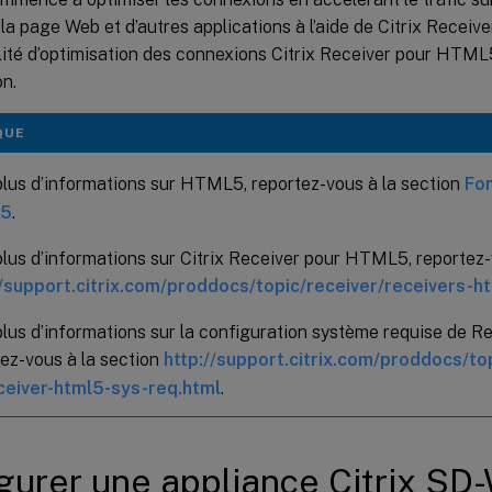
la page Web et d’autres applications à l’aide de Citrix Recei
lité d’optimisation des connexions Citrix Receiver pour HTML
on.
QUE
plus d’informations sur HTML5, reportez-vous à la section
Fo
5
.
lus d’informations sur Citrix Receiver pour HTML5, reportez-
//support.citrix.com/proddocs/topic/receiver/receivers-h
plus d’informations sur la configuration système requise de 
ez-vous à la section
http://support.citrix.com/proddocs/to
ceiver-html5-sys-req.html
.
gurer une appliance Citrix S