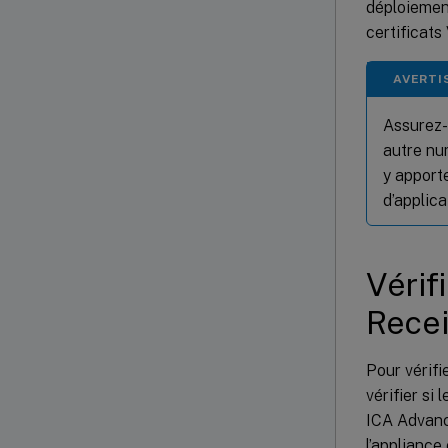
déploiemen
certificats
AVERTI
Assurez-
autre nu
y apport
d’applic
Vérif
Recei
Pour vérifi
vérifier si
ICA Advanc
l’appliance