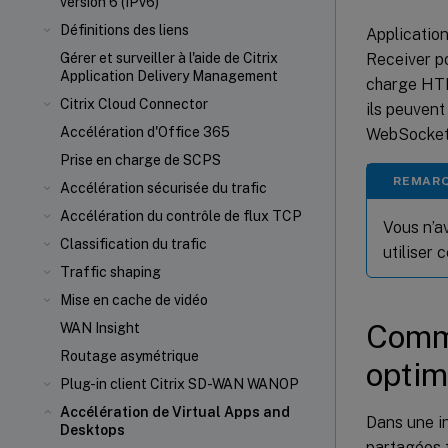
version 6 (IPv6)
Définitions des liens
Applicatio
Receiver p
Gérer et surveiller à l'aide de Citrix
Application Delivery Management
charge HTM
Citrix Cloud Connector
ils peuven
Accélération d'Office 365
WebSocket
Prise en charge de SCPS
REMAR
Accélération sécurisée du trafic
Accélération du contrôle de flux TCP
Vous n’av
Classification du trafic
utiliser 
Traffic shaping
Mise en cache de vidéo
Comm
WAN Insight
Routage asymétrique
optim
Plug-in client Citrix SD-WAN WANOP
Accélération de Virtual Apps and
Dans une in
Desktops
partagées t