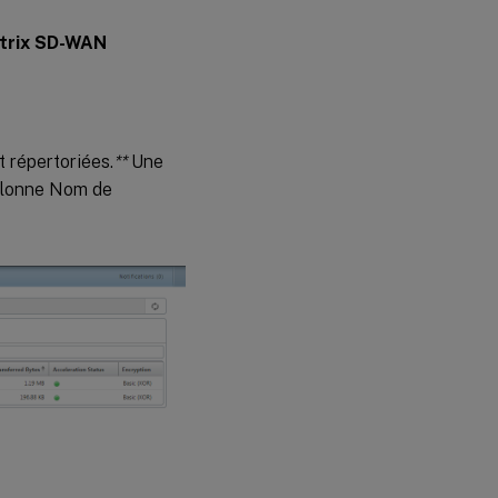
Citrix SD-WAN
 répertoriées.
**
Une
olonne Nom de