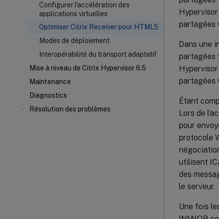
Configurer l'accélération des
Hypervisor
applications virtuelles
partagées v
Optimiser Citrix Receiver pour HTML5
Modes de déploiement
Dans une in
Interopérabilité du transport adaptatif
partagées t
Hypervisor
Mise à niveau de Citrix Hypervisor 6.5
partagées v
Maintenance
Diagnostics
Étant comp
Résolution des problèmes
Lors de l’a
pour envoye
protocole 
négociatio
utilisent 
des message
le serveur.
Une fois le
WANOP comm