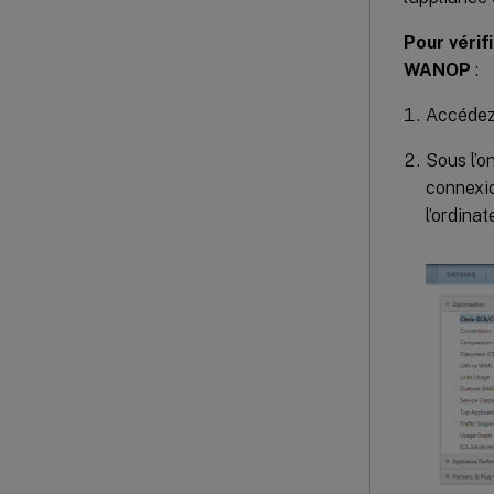
Pour vérif
WANOP
:
Accédez
Sous l’o
connexi
l’ordina