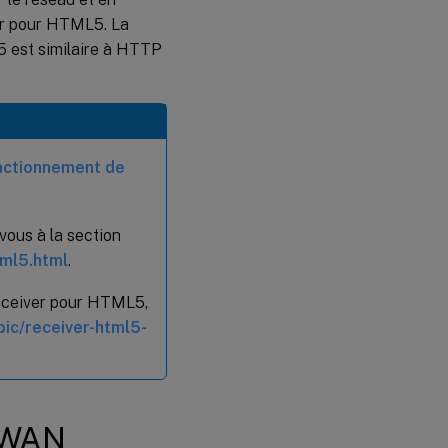
ver pour HTML5. La
5 est similaire à HTTP
nctionnement de
vous à la section
tml5.html
.
Receiver pour HTML5,
pic/receiver-html5-
D-WAN