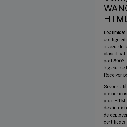
WANOP
HTM
L’optimisa
configurati
niveau du l
classificat
port 8008, 
logiciel de
Receiver 
Si vous uti
connexions 
pour HTML5,
destination
de déploye
certificats