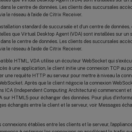
 dans le centre de données. Les clients des succursales accè
ia le réseau à l’aide de Citrix Receiver.
stallation standard de succursale et d’un centre de données,
elles que Virtual Desktop Agent (VDA) sont installées sur un s
 dans le centre de données. Les clients des succursales accè
ia le réseau à l’aide de Citrix Receiver.
atible HTML, VDA utilise un écouteur WebSocket qui s’exécut
ccès à une application, le client initie une connexion TCP au por
r une requête HTTP au serveur pour mettre à niveau la connex
WebSocket. Après que le client négocie la connexion WebSock
ns ICA (Independent Computing Architecture) commencent et le
ICA sur HTML5 pour échanger des données. Pour plus d’informa
s échangés entre le client et le serveur, voir Messages échan
s connexions établies entre les clients et le serveur, l’applia
ence à optimiser les connexions en accélérant le trafic sur