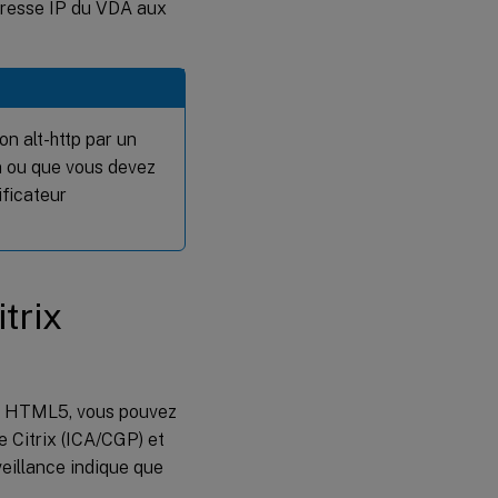
dresse IP du VDA aux
on alt-http par un
on ou que vous devez
ificateur
trix
our HTML5, vous pouvez
e Citrix (ICA/CGP) et
eillance indique que