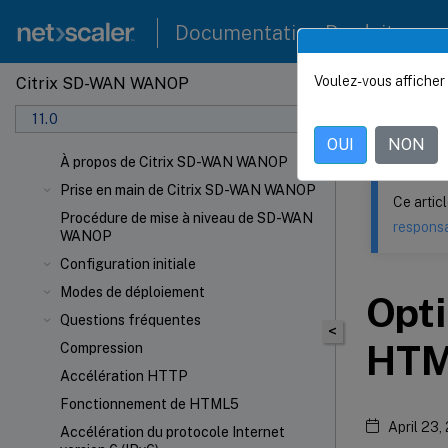
Documentation Produit
Voulez-vous afficher 
Citrix SD-WAN WANOP
Ce contenu a 
11.0
Citrix
OUI
NON
À propos de Citrix SD-WAN WANOP
Prise en main de Citrix SD-WAN WANOP
Ce artic
Procédure de mise à niveau de SD-WAN
responsa
WANOP
Configuration initiale
Modes de déploiement
Opti
Questions fréquentes
<
HT
Compression
Accélération HTTP
Fonctionnement de HTML5
April 23,
Accélération du protocole Internet