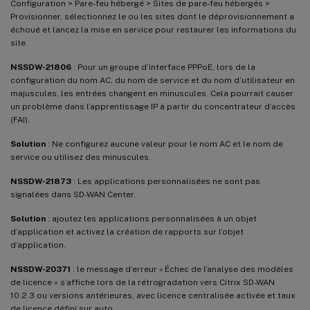
Configuration > Pare-feu hébergé > Sites de pare-feu hébergés >
Provisionner, sélectionnez le ou les sites dont le déprovisionnement a
échoué et lancez la mise en service pour restaurer les informations du
site.
NSSDW-21806
: Pour un groupe d’interface PPPoE, lors de la
configuration du nom AC, du nom de service et du nom d’utilisateur en
majuscules, les entrées changent en minuscules. Cela pourrait causer
un problème dans l’apprentissage IP à partir du concentrateur d’accès
(FAI).
Solution
: Ne configurez aucune valeur pour le nom AC et le nom de
service ou utilisez des minuscules.
NSSDW-21873
: Les applications personnalisées ne sont pas
signalées dans SD-WAN Center.
Solution
: ajoutez les applications personnalisées à un objet
d’application et activez la création de rapports sur l’objet
d’application.
NSSDW-20371
: le message d’erreur « Échec de l’analyse des modèles
de licence » s’affiche lors de la rétrogradation vers Citrix SD-WAN
10.2.3 ou versions antérieures, avec licence centralisée activée et taux
de licence défini sur auto.