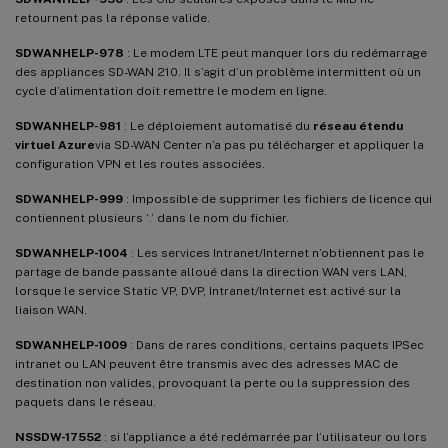
retournent pas la réponse valide.
SDWANHELP-978
: Le modem LTE peut manquer lors du redémarrage
des appliances SD-WAN 210. Il s’agit d’un problème intermittent où un
cycle d’alimentation doit remettre le modem en ligne.
SDWANHELP-981
: Le déploiement automatisé du
réseau étendu
virtuel Azure
via SD-WAN Center n’a pas pu télécharger et appliquer la
configuration VPN et les routes associées.
SDWANHELP-999
: Impossible de supprimer les fichiers de licence qui
contiennent plusieurs ‘.’ dans le nom du fichier.
SDWANHELP-1004
: Les services Intranet/Internet n’obtiennent pas le
partage de bande passante alloué dans la direction WAN vers LAN,
lorsque le service Static VP, DVP, Intranet/Internet est activé sur la
liaison WAN.
SDWANHELP-1009
: Dans de rares conditions, certains paquets IPSec
intranet ou LAN peuvent être transmis avec des adresses MAC de
destination non valides, provoquant la perte ou la suppression des
paquets dans le réseau.
NSSDW-17552
: si l’appliance a été redémarrée par l’utilisateur ou lors