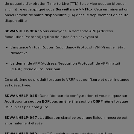
de paquets d’expiration Time-to-Live (TTL), le service peut se bloquer
si un filtre est appliqué sous
Surveillance > > Flux
. Cela entraînerait un
basculement de haute disponibilité (HA) dans le déploiement de haute
disponibilité.
SDWANHELP-934
: Nous envoyons la demande ARP (Address
Resolution Protocol) (qui ne doit pas être envoyée) si :
L’instance Virtual Router Redundancy Protocol (VRRP) est en état
désactivé.
La demande ARP (Address Resolution Protocol) de ARP gratuit
(GARP) reçue du routeur pair.
Ce problème se produit lorsque le VRRP est configuré et que l’instance
est désactivée.
SDWANHELP-945
: Dans l’éditeur de configuration, si vous cliquez sur
Audit
pour la section
BGP
vous amène à la section
OSPF
même lorsque
OSPF n’est pas configuré.
SDWANHELP-947
: L’utilisation signalée pour une liaison mesurée est
anormalement élevée.
SDWANHELP-950
: Les OID scalaires exposés dans le MIB ne