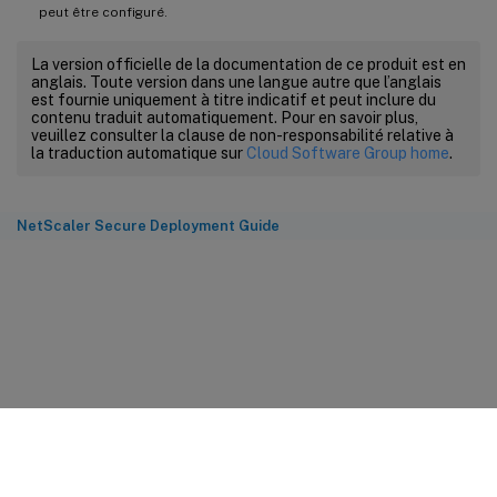
peut être configuré.
La version officielle de la documentation de ce produit est en
anglais. Toute version dans une langue autre que l’anglais
est fournie uniquement à titre indicatif et peut inclure du
contenu traduit automatiquement. Pour en savoir plus,
veuillez consulter la clause de non-responsabilité relative à
la traduction automatique sur
Cloud Software Group home
.
NetScaler Secure Deployment Guide