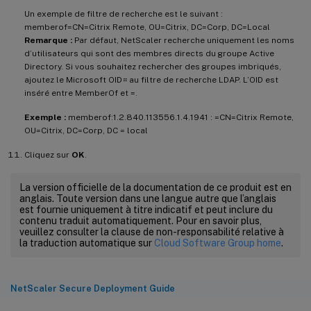
Un exemple de filtre de recherche est le suivant :
memberof=CN=Citrix Remote, OU=Citrix, DC=Corp, DC=Local
Remarque :
Par défaut, NetScaler recherche uniquement les noms
d’utilisateurs qui sont des membres directs du groupe Active
Directory. Si vous souhaitez rechercher des groupes imbriqués,
ajoutez le Microsoft OID። au filtre de recherche LDAP. L’OID est
inséré entre MemberOf et =.
Exemple :
memberof:1.2.840.113556.1.4.1941 : =CN=Citrix Remote,
OU=Citrix, DC=Corp, DC = local
Cliquez sur
OK
.
La version officielle de la documentation de ce produit est en
anglais. Toute version dans une langue autre que l’anglais
est fournie uniquement à titre indicatif et peut inclure du
contenu traduit automatiquement. Pour en savoir plus,
veuillez consulter la clause de non-responsabilité relative à
la traduction automatique sur
Cloud Software Group home
.
NetScaler Secure Deployment Guide