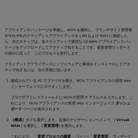
アンスパッケージのインストール
アプライアンスパッケージを準備し、MCN を接続し、ブランチサイト管理者
がそれぞれのクライアントアプライアンスを LAN および WAN に接続した
ら、次のステップは、各クライアントで適切な SD-WAN アプライアンスパッ
ケージをアップロードしてアクティブ化することです。変更管理ウィザード
の指示に従って、このプロセスを実行します。
クライアントアプライアンスにソフトウェアと構成をインストールしてアク
ティブ化するには、次の手順に従います。
接続されている PC でブラウザを開き、MCN アプライアンスの管理 Web
インターフェイスにログオンします。
ブラウザアドレスフィールドに MCN の管理 IP アドレスを入力します。こ
れにより、MCN アプライアンスの管理 Web インターフェイス
ダッシュ
ボード
ページが表示されます。
［構成］
タブを選択します。左側のナビゲーションペインで、[
Virtual
WAN
] を選択し、[
変更管理
] を選択します。
これにより、「
変更プロセスの概要
」ページ (「
変更管理
」ウィザード