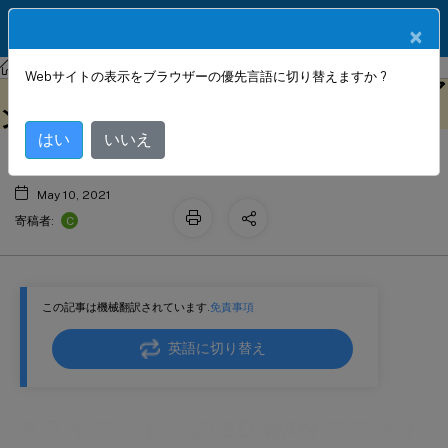
製品ドキュメン
JA
×
ト
Citrix SD-WAN
Citrix SD-WAN 11.1
Webサイトの表示をブラウザーの優先言語に切り替えますか ?
クライアントへの SD-WAN アプライア
このコンテンツは動的に機械
フィードバックを提供する
翻訳されています。
ンスパッケージのインストール
はい
いいえ
May 10, 2021
C
寄稿者:
この記事は機械翻訳されています.
免責事項
英語に切り替え
クライアントへの SD-WAN アプライ